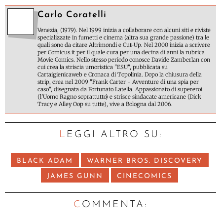
Carlo Coratelli
Venezia, (1979). Nel 1999 inizia a collaborare con alcuni siti e riviste
specializzate in fumetti e cinema (altra sua grande passione) tra le
quali sono da citare Altrimondi e Cut-Up. Nel 2000 inizia a scrivere
per Comicus.it per il quale cura per una decina di anni la rubrica
Movie Comics. Nello stesso periodo conosce Davide Zamberlan con
cui crea la striscia umoristica "ESU", pubblicata su
Cartaigienicaweb e Cronaca di Topolinia. Dopo la chiusura della
strip, crea nel 2009 "Frank Carter - Avventure di una spia per
caso", disegnata da Fortunato Latella. Appassionato di supereroi
(l'Uomo Ragno soprattutto) e strisce sindacate americane (Dick
Tracy e Alley Oop su tutte), vive a Bologna dal 2006.
LEGGI ALTRO SU:
BLACK ADAM
WARNER BROS. DISCOVERY
JAMES GUNN
CINECOMICS
C
OMMENTA: