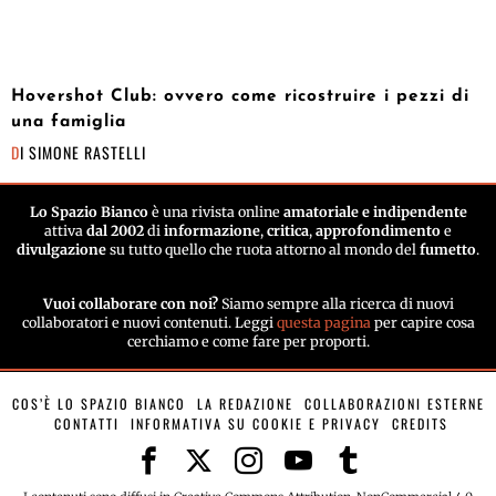
Hovershot Club: ovvero come ricostruire i pezzi di
una famiglia
DI
SIMONE RASTELLI
Lo Spazio Bianco
è una rivista online
amatoriale e indipendente
attiva
dal 2002
di
informazione
,
critica
,
approfondimento
e
divulgazione
su tutto quello che ruota attorno al mondo del
fumetto
.
Vuoi collaborare con noi?
Siamo sempre alla ricerca di nuovi
collaboratori e nuovi contenuti. Leggi
questa pagina
per capire cosa
cerchiamo e come fare per proporti.
COS’È LO SPAZIO BIANCO
LA REDAZIONE
COLLABORAZIONI ESTERNE
CONTATTI
INFORMATIVA SU COOKIE E PRIVACY
CREDITS