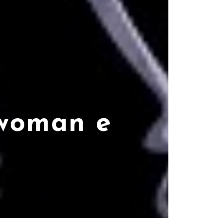
twoman e
a