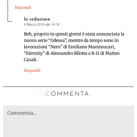
Rispondi
la redazione
4 Marzo 2019 alle 16:18
ha
detto:
Beh, proprio in questi giorni è stata annunciata la
nuova serie “Odessa”, mentre da tempo sono in
lavorazioni “Nero” di Emiliano Mammucari,
“Eternity” di Alessandro Bilotta e K-11 di Matteo
Casali.
Rispondi
C
OMMENTA: