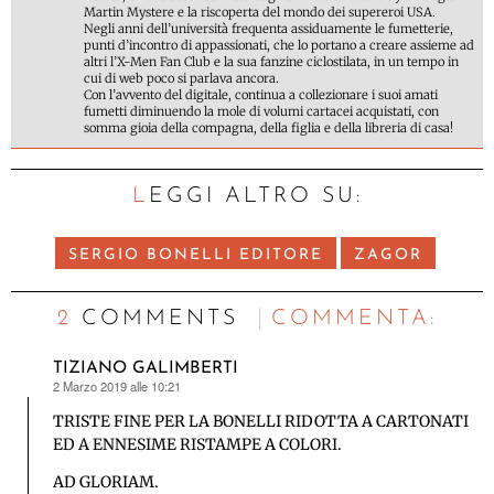
Martin Mystere e la riscoperta del mondo dei supereroi USA.
Negli anni dell’università frequenta assiduamente le fumetterie,
punti d’incontro di appassionati, che lo portano a creare assieme ad
altri l’X-Men Fan Club e la sua fanzine ciclostilata, in un tempo in
cui di web poco si parlava ancora.
Con l’avvento del digitale, continua a collezionare i suoi amati
fumetti diminuendo la mole di volumi cartacei acquistati, con
somma gioia della compagna, della figlia e della libreria di casa!
LEGGI ALTRO SU:
SERGIO BONELLI EDITORE
ZAGOR
2 COMMENTS
C
OMMENTA:
TIZIANO GALIMBERTI
2 Marzo 2019 alle 10:21
ha
detto:
TRISTE FINE PER LA BONELLI RIDOTTA A CARTONATI
ED A ENNESIME RISTAMPE A COLORI.
AD GLORIAM.