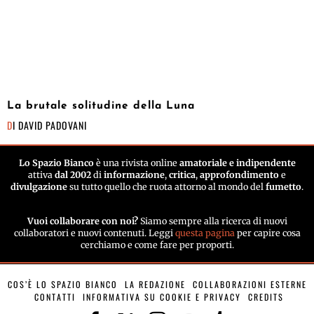
La brutale solitudine della Luna
DI
DAVID PADOVANI
Lo Spazio Bianco
è una rivista online
amatoriale e indipendente
attiva
dal 2002
di
informazione
,
critica
,
approfondimento
e
divulgazione
su tutto quello che ruota attorno al mondo del
fumetto
.
Vuoi collaborare con noi?
Siamo sempre alla ricerca di nuovi
collaboratori e nuovi contenuti. Leggi
questa pagina
per capire cosa
cerchiamo e come fare per proporti.
COS’È LO SPAZIO BIANCO
LA REDAZIONE
COLLABORAZIONI ESTERNE
CONTATTI
INFORMATIVA SU COOKIE E PRIVACY
CREDITS