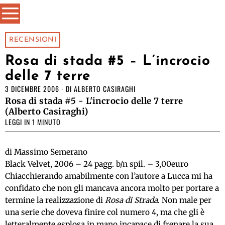
RECENSIONI
Rosa di stada #5 – L’incrocio
delle 7 terre
3 DICEMBRE 2006
DI
ALBERTO CASIRAGHI
Rosa di stada #5 - L'incrocio delle 7 terre
(Alberto Casiraghi)
LEGGI IN 1 MINUTO
di Massimo Semerano
Black Velvet, 2006 – 24 pagg. b/n spil. – 3,00euro
Chiacchierando amabilmente con l’autore a Lucca mi ha
confidato che non gli mancava ancora molto per portare a
termine la realizzazione di
Rosa di Strada
. Non male per
una serie che doveva finire col numero 4, ma che gli è
letteralmente esplosa in mano incapace di frenare la sua