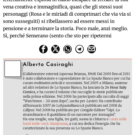
vena creativa e immaginifica, quasi che gli stessi suoi
personaggi (Rosa e le miriadi di comprimari che via via si
sono susseguiti) si ribellassero ad essere messi in
pensione e a terminare la storia. Poco male, anzi meglio.
Sì, perché Semerano (sento che sto per ripetermi
Alberto Casiraghi
(Collaboratore esterno) (operosa Brianza, 1968) Dal 2003 fino al 2011
è stato collaboratore e caporedattore de Lo Spazio Bianco per cui ha
curato moltissimi articoli e recensioni. Nel 2005 a Milano, assieme
ad altri redattori de Lo Spazio Bianco, ha lanciato la
24 Hour Italy
Comics
, e ha curato il volume che raccoglie le storie pubblicate
nella prima edizione. Nel 2006 ha partecipato alla raccolta di saggi
"Watchmen - 20 anni dopo", uscita per
Lavieri
. Ha contribuito
all'Annuario 2007 de LoSpazioBianco.it pubblicato nel 2008 da
Lilliput
. Nel 2008 ha pubblicato per
Coniglio Editore
"Gipi. Lo
straordinario e il quotidiano di un narratore per immagini".
Ha una moglie, una figlia, tre gatti, suona la chitarra e
canta nella
band indie-rock Alanjemaal
, a cui ora dedica l'energia che ha
caratterizzato la sua presenza su Lo Spazio Bianco.