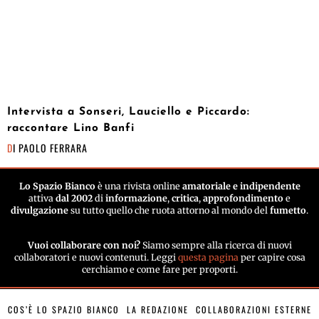
Intervista a Sonseri, Lauciello e Piccardo:
raccontare Lino Banfi
DI
PAOLO FERRARA
Lo Spazio Bianco
è una rivista online
amatoriale e indipendente
attiva
dal 2002
di
informazione
,
critica
,
approfondimento
e
divulgazione
su tutto quello che ruota attorno al mondo del
fumetto
.
Vuoi collaborare con noi?
Siamo sempre alla ricerca di nuovi
collaboratori e nuovi contenuti. Leggi
questa pagina
per capire cosa
cerchiamo e come fare per proporti.
COS’È LO SPAZIO BIANCO
LA REDAZIONE
COLLABORAZIONI ESTERNE