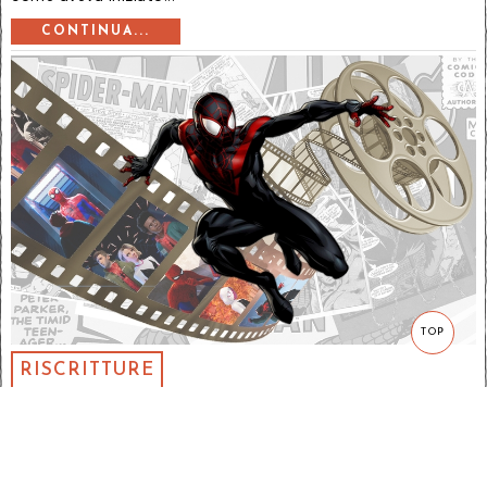
CONTINUA...
TOP
RISCRITTURE
IL CANTO DI NATALE DI SPIDER-MAN
OVVERO UN NUOVO UNIVERSO
28 Dicembre 2018
Marco D'Angelo