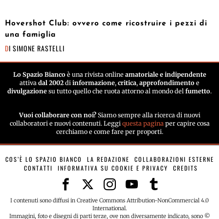
Hovershot Club: ovvero come ricostruire i pezzi di
una famiglia
DI
SIMONE RASTELLI
Lo Spazio Bianco
è una rivista online
amatoriale e indipendente
attiva
dal 2002
di
informazione
,
critica
,
approfondimento
e
divulgazione
su tutto quello che ruota attorno al mondo del
fumetto
.
Vuoi collaborare con noi?
Siamo sempre alla ricerca di nuovi
collaboratori e nuovi contenuti. Leggi
questa pagina
per capire cosa
cerchiamo e come fare per proporti.
COS’È LO SPAZIO BIANCO
LA REDAZIONE
COLLABORAZIONI ESTERNE
CONTATTI
INFORMATIVA SU COOKIE E PRIVACY
CREDITS
I contenuti sono diffusi in Creative Commons Attribution-NonCommercial 4.0
International.
Immagini, foto e disegni di parti terze, ove non diversamente indicato, sono ©