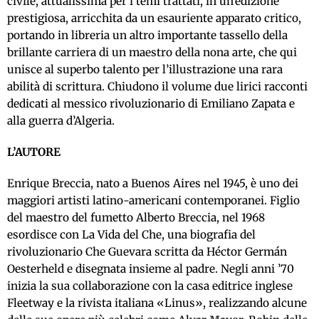
civile, attualissima per i temi trattati, in un’edizione
prestigiosa, arricchita da un esauriente apparato critico,
portando in libreria un altro importante tassello della
brillante carriera di un maestro della nona arte, che qui
unisce al superbo talento per l’illustrazione una rara
abilità di scrittura. Chiudono il volume due lirici racconti
dedicati al messico rivoluzionario di Emiliano Zapata e
alla guerra d’Algeria.
L’AUTORE
Enrique Breccia, nato a Buenos Aires nel 1945, è uno dei
maggiori artisti latino-americani contemporanei. Figlio
del maestro del fumetto Alberto Breccia, nel 1968
esordisce con La Vida del Che, una biografia del
rivoluzionario Che Guevara scritta da Héctor Germán
Oesterheld e disegnata insieme al padre. Negli anni ’70
inizia la sua collaborazione con la casa editrice inglese
Fleetway e la rivista italiana «Linus», realizzando alcune