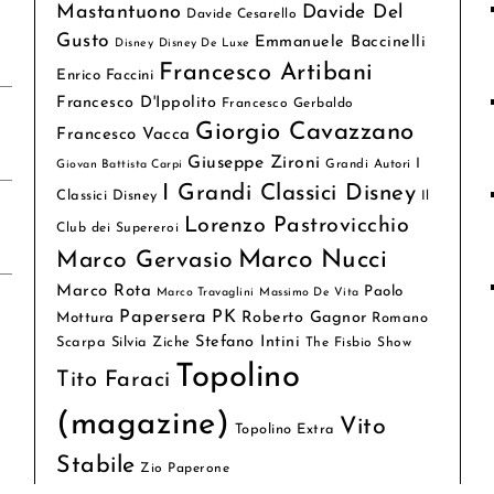
Mastantuono
Davide Del
Davide Cesarello
Gusto
Emmanuele Baccinelli
Disney
Disney De Luxe
Francesco Artibani
Enrico Faccini
Francesco D'Ippolito
Francesco Gerbaldo
Giorgio Cavazzano
Francesco Vacca
Giuseppe Zironi
I
Grandi Autori
Giovan Battista Carpi
I Grandi Classici Disney
Classici Disney
Il
Lorenzo Pastrovicchio
Club dei Supereroi
Marco Nucci
Marco Gervasio
Marco Rota
Paolo
Marco Travaglini
Massimo De Vita
Papersera
PK
Roberto Gagnor
Mottura
Romano
Stefano Intini
Scarpa
Silvia Ziche
The Fisbio Show
Topolino
Tito Faraci
(magazine)
Vito
Topolino Extra
Stabile
Zio Paperone