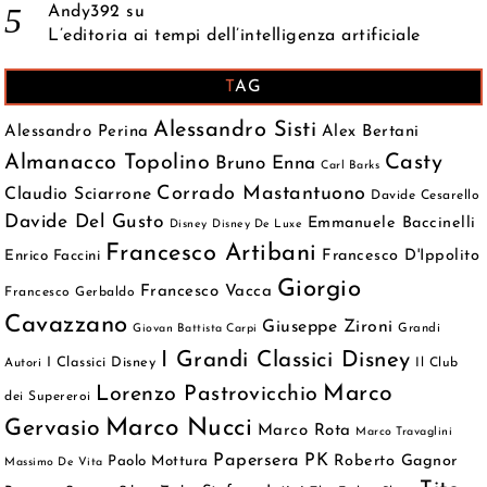
Andy392
su
L’editoria ai tempi dell’intelligenza artificiale
TAG
Alessandro Sisti
Alessandro Perina
Alex Bertani
Almanacco Topolino
Casty
Bruno Enna
Carl Barks
Corrado Mastantuono
Claudio Sciarrone
Davide Cesarello
Davide Del Gusto
Emmanuele Baccinelli
Disney
Disney De Luxe
Francesco Artibani
Francesco D'Ippolito
Enrico Faccini
Giorgio
Francesco Vacca
Francesco Gerbaldo
Cavazzano
Giuseppe Zironi
Grandi
Giovan Battista Carpi
I Grandi Classici Disney
I Classici Disney
Autori
Il Club
Marco
Lorenzo Pastrovicchio
dei Supereroi
Marco Nucci
Gervasio
Marco Rota
Marco Travaglini
Papersera
PK
Roberto Gagnor
Paolo Mottura
Massimo De Vita