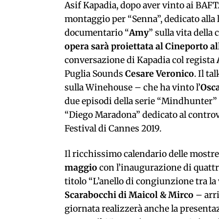
Asif Kapadia, dopo aver vinto ai BAF
montaggio per “Senna”, dedicato alla l
documentario “
Amy
” sulla vita del
opera sarà proiettata al Cineporto al
conversazione di Kapadia col regista
Puglia Sounds
Cesare Veronico
. Il t
sulla Winehouse – che ha vinto l’
Osc
due episodi della serie “Mindhunter”
“Diego Maradona” dedicato al controve
Festival di Cannes 2019.
Il ricchissimo calendario delle mostr
maggio
con l’inaugurazione di quattr
titolo “L’anello di congiunzione tra l
Scarabocchi di Maicol & Mirco
– arri
giornata realizzerà anche la presenta