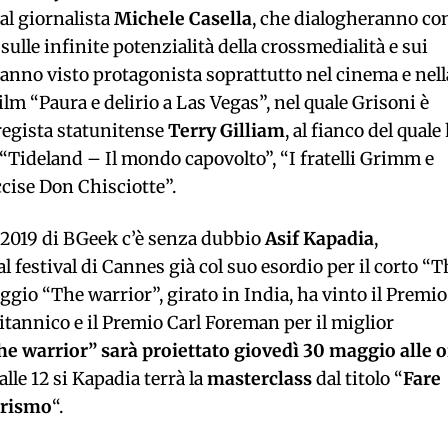
al giornalista
Michele Casella
, che dialogheranno co
ulle infinite potenzialità della crossmedialità e sui
hanno visto protagonista soprattutto nel cinema e nell
film “Paura e delirio a Las Vegas”, nel quale Grisoni è
regista statunitense
Terry Gilliam
, al fianco del quale
 “Tideland – Il mondo capovolto”, “I fratelli Grimm e
ccise Don Chisciotte”.
ne 2019 di BGeek c’è senza dubbio
Asif Kapadia
,
 festival di Cannes già col suo esordio per il corto “T
gio “The warrior”, girato in India, ha vinto il Premio
itannico e il Premio Carl Foreman per il miglior
he warrior” sarà proiettato giovedì 30 maggio alle o
lle 12 si Kapadia terrà la
masterclass
dal titolo “
Fare
orismo
“.