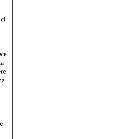
 ci
ece
ta
ere
ha
ue