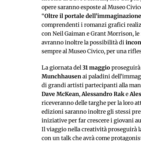
opere saranno esposte al Museo Civico 
“
Oltre il portale dell’immaginazion
comprendenti i romanzi grafici realiz
con Neil Gaiman e Grant Morrison, le i
avranno inoltre la possibilità di
incon
sempre al Museo Civico, per una rifle
La giornata del
31 maggio
proseguirà 
Munchhausen
ai paladini dell’imma
di grandi artisti partecipanti alla ma
Dave McKean
,
Alessandro Rak
e
Ales
riceveranno delle targhe per la loro at
edizioni saranno inoltre gli stessi pre
iniziative per far crescere i giovani au
Il viaggio nella creatività proseguirà l
con un talk che avrà come protagoni