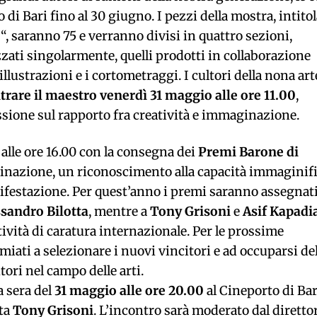
di Bari fino al 30 giugno. I pezzi della mostra, intitol
e
“, saranno 75 e verranno divisi in quattro sezioni,
zati singolarmente, quelli prodotti in collaborazione
llustrazioni e i cortometraggi. I cultori della nona art
trare il maestro venerdì 31 maggio alle ore 11.00
,
ssione sul rapporto fra creatività e immaginazione.
alle ore 16.00 con la consegna dei
Premi Barone di
ginazione, un riconoscimento alla capacità immaginif
nifestazione. Per quest’anno i premi saranno assegnati
sandro Bilotta
, mentre a
Tony Grisoni
e
Asif Kapadi
tività di caratura internazionale. Per le prossime
miati a selezionare i nuovi vincitori e ad occuparsi del
tori nel campo delle arti.
a sera del
31 maggio alle ore 20.00
al Cineporto di Bar
sta
Tony Grisoni
. L’incontro sarà moderato dal diretto