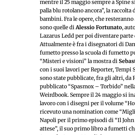
mentre il 25 maggio sempre a Spine si t
palla blu rotolano ancora”, la raccolt
bambini. Fra le opere, che resteranno a
sono quelle di
Alessio Fortunato
, aut
Lazarus Ledd per poi diventare parte d
Attualmente è fra i disegnatori di Dam
fumetto presso la scuola di fumetto pu
“Misteri e visioni” la mostra di
Sebast
con i suoi lavori per Reporter, Tempi S
sono state pubblicate, fra gli altri, d
pubblicato “Spasmox – Torbido” nella 
Weirdbook. Sempre il 24 maggio si in
lavoro con i disegni per il volume “Ho
ricevuto una nomination come “Miglio
Napoli per il primo episodi di “Il Joh
attese”, il suo primo libro a fumetti c