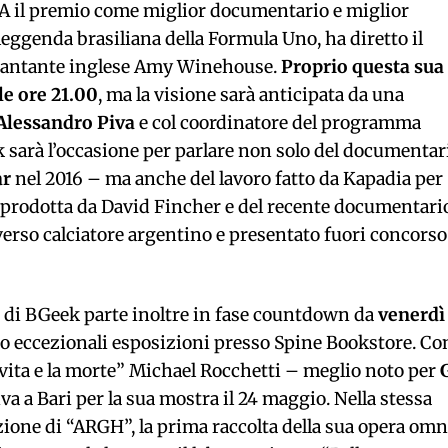
TA il premio come miglior documentario e miglior
eggenda brasiliana della Formula Uno, ha diretto il
la cantante inglese Amy Winehouse.
Proprio questa sua
le ore 21.00
, ma la visione sarà anticipata da una
Alessandro Piva
e col coordinatore del programma
alk sarà l’occasione per parlare non solo del documentar
ar
nel 2016 – ma anche del lavoro fatto da Kapadia per
 prodotta da David Fincher e del recente documentari
rso calciatore argentino e presentato fuori concorso
e di BGeek parte inoltre in fase countdown da
venerdì
o eccezionali esposizioni presso Spine Bookstore. Con
a vita e la morte” Michael Rocchetti – meglio noto per
va a Bari per la sua mostra il 24 maggio. Nella stessa
zione di “ARGH”, la prima raccolta della sua opera omn