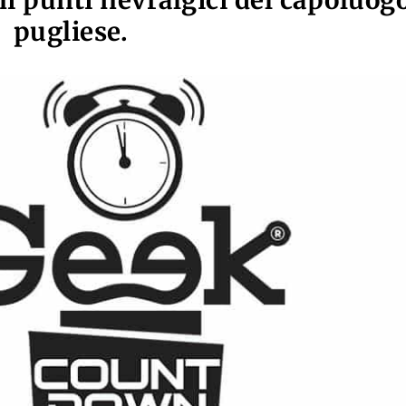
i punti nevralgici del capoluog
pugliese.