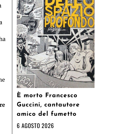
n
a
 ha
he
È morto Francesco
Guccini, cantautore
re
amico del fumetto
6 AGOSTO 2026