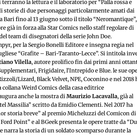
erranno la lettura e il laboratorio per “Palla rossa e
a di storie di due personaggi particolarmente amati dai
 Bari fino al 13 giugno sotto il titolo “Neromantique”,
ore già in forza alla Star Comics nello staff regolare di
el team di disegnatori della serie John Doe.
pyr, per la Sergio Bonelli Editore e insegna regia nel
gliese “Grafite – Bari-Taranto-Lecce”. Si intitola inv
iano Vilella
, autore prolifico fin dai primi anni ottan
upplementari, Frigidaire, l’Intrepido e Blue. le sue op
a Rizzoli/Lizard, Black Velvet, NPE, Coconino e nel 2018 
collana Weird Comics della casa editrice
augura anche la mostra di
Maurizio Lacavalla
, già al
tel Massilia” scritto da Emidio Clementi. Nel 2017 ha
r storia breve” al premio Micheluzzi del Comicon di
n Ford Point” e al BGeek presenta le opere tratte da “D
he narra la storia di un soldato scomparso durante la