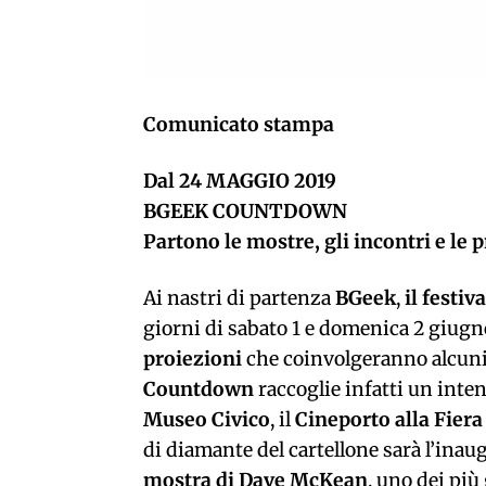
Comunicato stampa
Dal 24 MAGGIO 2019
BGEEK COUNTDOWN
Partono le mostre, gli incontri e le 
Ai nastri di partenza
BGeek
,
il festi
giorni di sabato 1 e domenica 2 giugno
proiezioni
che coinvolgeranno alcuni 
Countdown
raccoglie infatti un inte
Museo Civico
, il
Cineporto alla Fiera
di diamante del cartellone sarà l’ina
mostra di
Dave McKean
, uno dei più