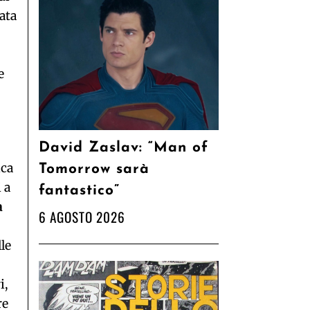
ata
e
David Zaslav: “Man of
ica
Tomorrow sarà
 a
fantastico”
a
6 AGOSTO 2026
le
i,
re