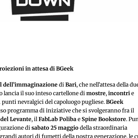
proiezioni in attesa di BGeek
val dell’immaginazione
di
Bari
, che nell’attesa della du
 lancia il suo inteso cartellone di
mostre
,
incontri
e
punti nevralgici del capoluogo pugliese.
BGeek
nso programma di iniziative che si svolgeranno fra il
 del Levante
, il
FabLab Poliba
e
Spine Bookstore
. Pu
ugurazione di
sabato 25 maggio
della straordinaria
 grandi autori di fumetti della nostra generazione, le c