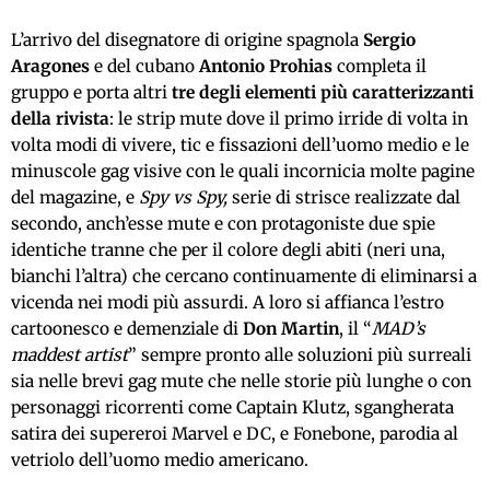
L’arrivo del disegnatore di origine spagnola
Sergio
Aragones
e del cubano
Antonio Prohias
completa il
gruppo e porta altri
tre degli elementi più caratterizzanti
della rivista
: le strip mute dove il primo irride di volta in
volta modi di vivere, tic e fissazioni dell’uomo medio e le
minuscole gag visive con le quali incornicia molte pagine
del magazine, e
Spy vs Spy,
serie di strisce realizzate dal
secondo, anch’esse mute e con protagoniste due spie
identiche tranne che per il colore degli abiti (neri una,
bianchi l’altra) che cercano continuamente di eliminarsi a
vicenda nei modi più assurdi. A loro si affianca l’estro
cartoonesco e demenziale di
Don Martin
, il “
MAD’s
maddest artist
” sempre pronto alle soluzioni più surreali
sia nelle brevi gag mute che nelle storie più lunghe o con
personaggi ricorrenti come Captain Klutz, sgangherata
satira dei supereroi Marvel e DC, e Fonebone, parodia al
vetriolo dell’uomo medio americano.