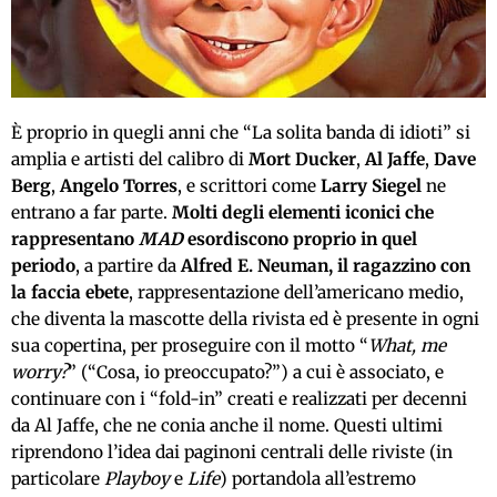
È proprio in quegli anni che “La solita banda di idioti” si
amplia e artisti del calibro di
Mort Ducker
,
Al Jaffe
,
Dave
Berg
,
Angelo Torres
, e scrittori come
Larry Siegel
ne
entrano a far parte.
Molti degli elementi iconici che
rappresentano
MAD
esordiscono proprio in quel
periodo
, a partire da
Alfred E. Neuman, il ragazzino con
la faccia ebete
, rappresentazione dell’americano medio,
che diventa la mascotte della rivista ed è presente in ogni
sua copertina, per proseguire con il motto “
What, me
worry?
” (“Cosa, io preoccupato?”) a cui è associato, e
continuare con i “fold-in” creati e realizzati per decenni
da Al Jaffe, che ne conia anche il nome. Questi ultimi
riprendono l’idea dai paginoni centrali delle riviste (in
particolare
Playboy
e
Life
) portandola all’estremo