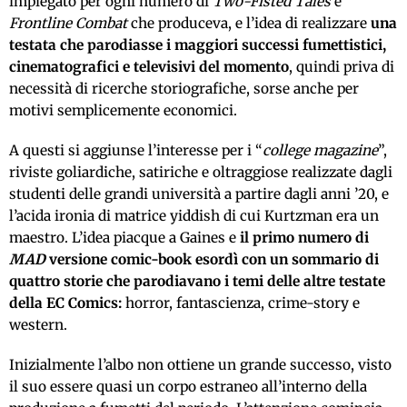
impiegato per ogni numero di
Two-Fisted Tales
e
Frontline Combat
che produceva, e l’idea di realizzare
una
testata che parodiasse i maggiori successi fumettistici,
cinematografici e televisivi del momento
, quindi priva di
necessità di ricerche storiografiche, sorse anche per
motivi semplicemente economici.
A questi si aggiunse l’interesse per i “
college magazine
”,
riviste goliardiche, satiriche e oltraggiose realizzate dagli
studenti delle grandi università a partire dagli anni ’20, e
l’acida ironia di matrice yiddish di cui Kurtzman era un
maestro. L’idea piacque a Gaines e
il primo numero di
MAD
versione comic-book esordì con un sommario di
quattro storie che parodiavano i temi delle altre testate
della EC Comics:
horror, fantascienza, crime-story e
western.
Inizialmente l’albo non ottiene un grande successo, visto
il suo essere quasi un corpo estraneo all’interno della