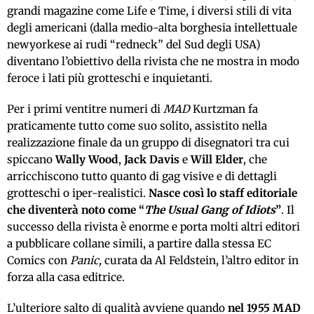
grandi magazine come Life e Time, i diversi stili di vita
degli americani (dalla medio-alta borghesia intellettuale
newyorkese ai rudi “redneck” del Sud degli USA)
diventano l’obiettivo della rivista che ne mostra in modo
feroce i lati più grotteschi e inquietanti.
Per i primi ventitre numeri di
MAD
Kurtzman fa
praticamente tutto come suo solito, assistito nella
realizzazione finale da un gruppo di disegnatori tra cui
spiccano
Wally Wood
,
Jack Davis
e
Will Elder
, che
arricchiscono tutto quanto di gag visive e di dettagli
grotteschi o iper-realistici.
Nasce così lo staff editoriale
che diventerà noto come “
The Usual Gang of Idiots
”
. Il
successo della rivista è enorme e porta molti altri editori
a pubblicare collane simili, a partire dalla stessa EC
Comics con
Panic,
curata da Al Feldstein, l’altro editor in
forza alla casa editrice.
L’ulteriore salto di qualità avviene quando
nel 1955 MAD