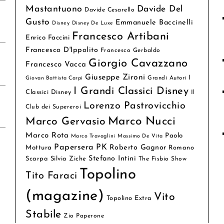
Mastantuono
Davide Del
Davide Cesarello
Gusto
Emmanuele Baccinelli
Disney
Disney De Luxe
Francesco Artibani
Enrico Faccini
Francesco D'Ippolito
Francesco Gerbaldo
Giorgio Cavazzano
Francesco Vacca
Giuseppe Zironi
I
Grandi Autori
Giovan Battista Carpi
I Grandi Classici Disney
Classici Disney
Il
Lorenzo Pastrovicchio
Club dei Supereroi
Marco Nucci
Marco Gervasio
Marco Rota
Paolo
Marco Travaglini
Massimo De Vita
Papersera
PK
Roberto Gagnor
Mottura
Romano
Stefano Intini
Scarpa
Silvia Ziche
The Fisbio Show
Topolino
Tito Faraci
(magazine)
Vito
Topolino Extra
Stabile
Zio Paperone