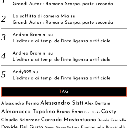
Grandi Autori: Romano Scarpa, parte seconda
La soffitta di camera Mia
su
Grandi Autori: Romano Scarpa, parte seconda
Andrea Bramini
su
L’editoria ai tempi dell’intelligenza artificiale
Andrea Bramini
su
L’editoria ai tempi dell’intelligenza artificiale
Andy392
su
L’editoria ai tempi dell’intelligenza artificiale
TAG
Alessandro Sisti
Alessandro Perina
Alex Bertani
Almanacco Topolino
Casty
Bruno Enna
Carl Barks
Corrado Mastantuono
Claudio Sciarrone
Davide Cesarello
Davide Del Gusto
Emmanuele Baccinelli
Disney
Disney De Luxe