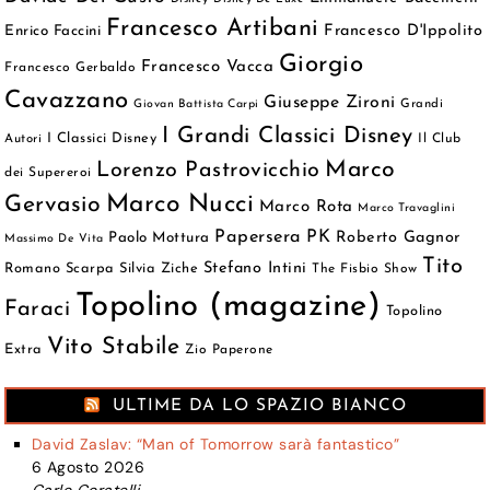
Francesco Artibani
Francesco D'Ippolito
Enrico Faccini
Giorgio
Francesco Vacca
Francesco Gerbaldo
Cavazzano
Giuseppe Zironi
Grandi
Giovan Battista Carpi
I Grandi Classici Disney
I Classici Disney
Autori
Il Club
Marco
Lorenzo Pastrovicchio
dei Supereroi
Marco Nucci
Gervasio
Marco Rota
Marco Travaglini
Papersera
PK
Roberto Gagnor
Paolo Mottura
Massimo De Vita
Tito
Stefano Intini
Romano Scarpa
Silvia Ziche
The Fisbio Show
Topolino (magazine)
Faraci
Topolino
Vito Stabile
Extra
Zio Paperone
ULTIME DA LO SPAZIO BIANCO
David Zaslav: “Man of Tomorrow sarà fantastico”
6 Agosto 2026