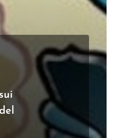
sui
del