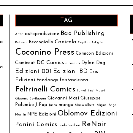
TAG
Bao Publishing
autoproduzione
Altan
Canicola
ia
Beccogiallo
Batman
Capitan Artiglio
Coconino Press
Comicon Edizioni
DC Comics
Comicout
Dylan Dog
dinosauri
ia
Edizioni 001
Edizioni BD
Eris
Edizioni
Fandango
fantascienza
Feltrinelli Comics
Fumetti nei Musei
Giovanni Masi
Giuseppe
Giacomo Bevilacqua
Palumbo
J-Pop
manga
Jason
Mario Alberti
Miguel Ángel
Oblomov Edizioni
NPE Edizioni
Martín
ReNoir
Panini Comics
Paolo Bacilieri