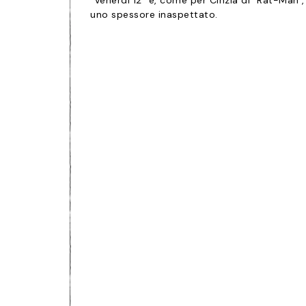
"Venerdì 12" e, come per Cinzia di "Rat-Man",
uno spessore inaspettato.