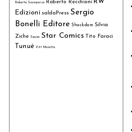
RW
Roberto Recchioni
Roberta Scomparsa
Sergio
Edizioni
saldaPress
Bonelli Editore
Silvia
Shockdom
Star Comics
Ziche
Tito Faraci
Squaz
Tunué
Vitt Moretta