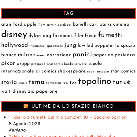
TAG
alan ford
apple tv+
bonelli
carl barks
cinema
armin barducci
disney
fumetti
dylan dog
facebook
film
freud
hollywood
jung
law
led zeppelin
lo spazio
inconscio
ispirazione
panini
milano
bianco
narrazione
paperino
pazienza
musa
pixar
propp
scuola
prospero
prospero's books
scrivere
internazionale di comics
shakespeare
star comics
sogni
sospeso
topolino
tema
tunuè
storia
tex
storie
tempesta
tesi
walt disney
zio paperone
ULTIME DA LO SPAZIO BIANCO
“Il diario a fumetti del mio tumore”: 10 – Second opinion
8 Agosto 2026
Kanjano
X-Men: Casting prosegue tra silenzi della Marvel e