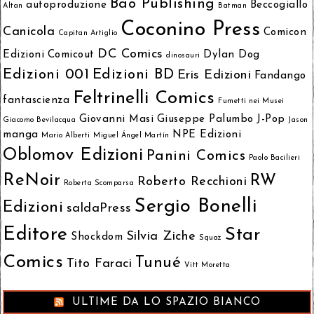
Bao Publishing
autoproduzione
Beccogiallo
Altan
Batman
Coconino Press
Canicola
Comicon
Capitan Artiglio
DC Comics
Edizioni
Comicout
Dylan Dog
dinosauri
Edizioni 001
Edizioni BD
Eris Edizioni
Fandango
Feltrinelli Comics
fantascienza
Fumetti nei Musei
Giovanni Masi
Giuseppe Palumbo
J-Pop
Giacomo Bevilacqua
Jason
manga
NPE Edizioni
Mario Alberti
Miguel Ángel Martín
Oblomov Edizioni
Panini Comics
Paolo Bacilieri
ReNoir
RW
Roberto Recchioni
Roberta Scomparsa
Sergio Bonelli
Edizioni
saldaPress
Editore
Star
Silvia Ziche
Shockdom
Squaz
Comics
Tunué
Tito Faraci
Vitt Moretta
ULTIME DA LO SPAZIO BIANCO