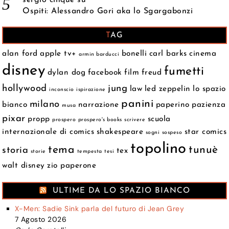
Ospiti: Alessandro Gori aka lo Sgargabonzi
TAG
alan ford
apple tv+
bonelli
carl barks
cinema
armin barducci
disney
fumetti
dylan dog
facebook
film
freud
hollywood
jung
law
led zeppelin
lo spazio
inconscio
ispirazione
panini
milano
bianco
narrazione
paperino
pazienza
musa
pixar
propp
scuola
prospero
prospero's books
scrivere
internazionale di comics
shakespeare
star comics
sogni
sospeso
topolino
tema
tunuè
storia
tex
storie
tempesta
tesi
walt disney
zio paperone
ULTIME DA LO SPAZIO BIANCO
X-Men: Sadie Sink parla del futuro di Jean Grey
7 Agosto 2026