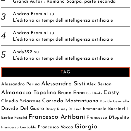
Grandi Autori: Romano Scarpa, parte seconda
Andrea Bramini
su
L’editoria ai tempi dell’intelligenza artificiale
Andrea Bramini
su
L’editoria ai tempi dell’intelligenza artificiale
Andy392
su
L’editoria ai tempi dell’intelligenza artificiale
TAG
Alessandro Sisti
Alessandro Perina
Alex Bertani
Almanacco Topolino
Casty
Bruno Enna
Carl Barks
Corrado Mastantuono
Claudio Sciarrone
Davide Cesarello
Davide Del Gusto
Emmanuele Baccinelli
Disney
Disney De Luxe
Francesco Artibani
Francesco D'Ippolito
Enrico Faccini
Giorgio
Francesco Vacca
Francesco Gerbaldo