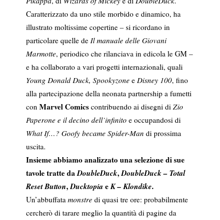
Pikappa
, di
Wizards of Mickey
e di
DoubleDuck
.
Caratterizzato da uno stile morbido e dinamico, ha
illustrato moltissime copertine – si ricordano in
particolare quelle de
Il manuale delle Giovani
Marmotte
, periodico che rilanciava in edicola le GM –
e ha collaborato a vari progetti internazionali, quali
Young Donald Duck, Spookyzone
e
Disney 100
, fino
alla partecipazione della neonata partnership a fumetti
Marvel Comics
con
contribuendo ai disegni di
Zio
Paperone e il decino dell’infinito
e occupandosi di
What If…? Goofy became Spider-Man
di prossima
uscita.
Insieme abbiamo analizzato una selezione di sue
tavole tratte da
DoubleDuck
,
DoubleDuck – Total
Reset Button
,
Ducktopia
e
K – Klondike
.
Un’abbuffata
monstre
di quasi tre ore: probabilmente
cercherò di tarare meglio la quantità di pagine da