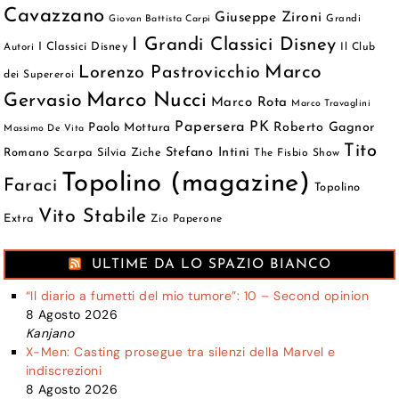
Cavazzano
Giuseppe Zironi
Grandi
Giovan Battista Carpi
I Grandi Classici Disney
I Classici Disney
Autori
Il Club
Marco
Lorenzo Pastrovicchio
dei Supereroi
Marco Nucci
Gervasio
Marco Rota
Marco Travaglini
Papersera
PK
Roberto Gagnor
Paolo Mottura
Massimo De Vita
Tito
Stefano Intini
Romano Scarpa
Silvia Ziche
The Fisbio Show
Topolino (magazine)
Faraci
Topolino
Vito Stabile
Extra
Zio Paperone
ULTIME DA LO SPAZIO BIANCO
“Il diario a fumetti del mio tumore”: 10 – Second opinion
8 Agosto 2026
Kanjano
X-Men: Casting prosegue tra silenzi della Marvel e
indiscrezioni
8 Agosto 2026