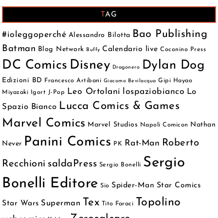
TAG
Bao Publishing
#ioleggoperché
Alessandro Bilotta
Batman
Calendario live
Blog Network
Coconino Press
Buffy
DC Comics
Disney
Dylan Dog
Dragonero
Edizioni BD
Francesco Artibani
Gipi
Hayao
Giacomo Bevilacqua
Leo Ortolani
lospaziobianco
Lo
Miyazaki
Igort
J-Pop
Lucca Comics & Games
Spazio Bianco
Marvel Comics
Marvel Studios
Nathan
Napoli Comicon
Panini Comics
Roberto
Rat-Man
Never
PK
Sergio
Recchioni
saldaPress
Sergio Bonelli
Bonelli Editore
Spider-Man
Star Comics
Sio
Topolino
Tex
Superman
Star Wars
Tito Faraci