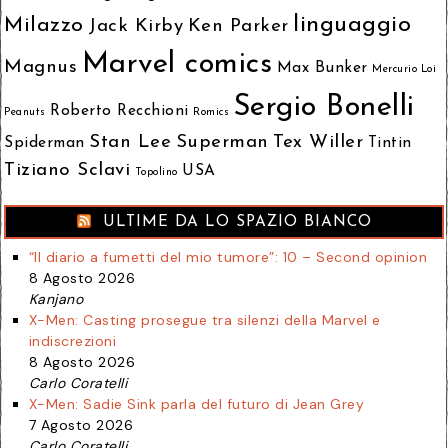
linguaggio
Milazzo
Jack Kirby
Ken Parker
Marvel comics
Magnus
Max Bunker
Mercurio Loi
Sergio Bonelli
Roberto Recchioni
Peanuts
Romics
Stan Lee
Superman
Tex Willer
Spiderman
Tintin
Tiziano Sclavi
USA
Topolino
ULTIME DA LO SPAZIO BIANCO
“Il diario a fumetti del mio tumore”: 10 – Second opinion
8 Agosto 2026
Kanjano
X-Men: Casting prosegue tra silenzi della Marvel e
indiscrezioni
8 Agosto 2026
Carlo Coratelli
X-Men: Sadie Sink parla del futuro di Jean Grey
7 Agosto 2026
Carlo Coratelli