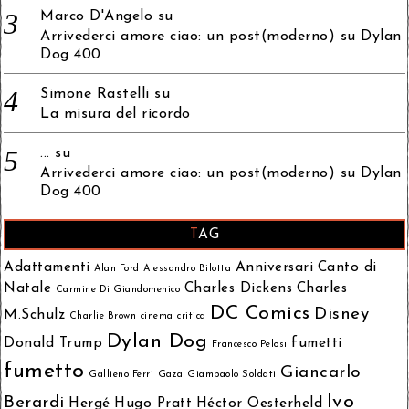
Marco D'Angelo
su
Arrivederci amore ciao: un post(moderno) su Dylan
Dog 400
Simone Rastelli
su
La misura del ricordo
...
su
Arrivederci amore ciao: un post(moderno) su Dylan
Dog 400
TAG
Adattamenti
Anniversari
Canto di
Alan Ford
Alessandro Bilotta
Natale
Charles Dickens
Charles
Carmine Di Giandomenico
DC Comics
Disney
M.Schulz
Charlie Brown
cinema
critica
Dylan Dog
Donald Trump
fumetti
Francesco Pelosi
fumetto
Giancarlo
Gallieno Ferri
Gaza
Giampaolo Soldati
Ivo
Berardi
Hergé
Hugo Pratt
Héctor Oesterheld