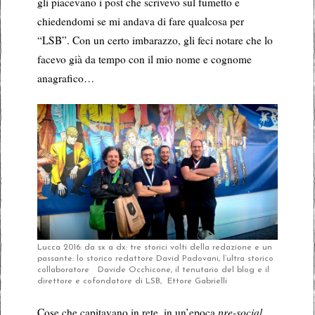
gli piacevano i post che scrivevo sul fumetto e
chiedendomi se mi andava di fare qualcosa per
“LSB”. Con un certo imbarazzo, gli feci notare che lo
facevo già da tempo con il mio nome e cognome
anagrafico…
Lucca 2016: da sx a dx: tre storici volti della redazione e un
passante: lo storico redattore David Padovani, l’ultra storico
collaboratore Davide Occhicone, il tenutario del blog e il
direttore e cofondatore di LSB, Ettore Gabrielli
Cose che capitavano in rete, in un’epoca
pre-social
,