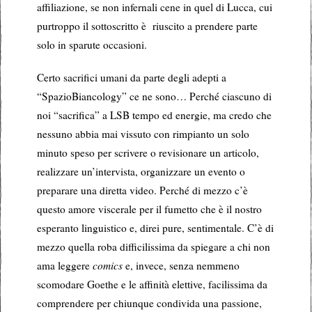
affiliazione, se non infernali cene in quel di Lucca, cui
purtroppo il sottoscritto è riuscito a prendere parte
solo in sparute occasioni.
Certo sacrifici umani da parte degli adepti a
“SpazioBiancology” ce ne sono… Perché ciascuno di
noi “sacrifica” a LSB tempo ed energie, ma credo che
nessuno abbia mai vissuto con rimpianto un solo
minuto speso per scrivere o revisionare un articolo,
realizzare un’intervista, organizzare un evento o
preparare una diretta video. Perché di mezzo c’è
questo amore viscerale per il fumetto che è il nostro
esperanto linguistico e, direi pure, sentimentale. C’è di
mezzo quella roba difficilissima da spiegare a chi non
ama leggere
comics
e, invece, senza nemmeno
scomodare Goethe e le affinità elettive, facilissima da
comprendere per chiunque condivida una passione,