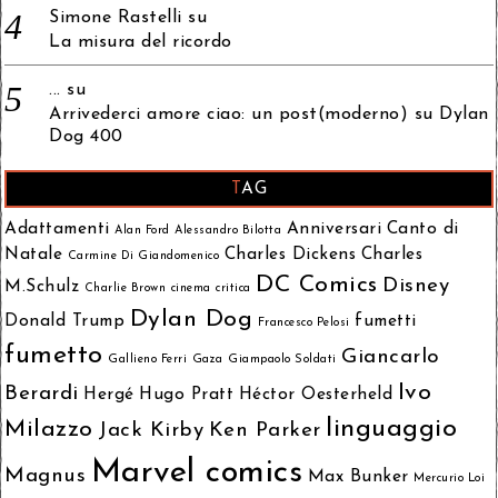
Simone Rastelli
su
La misura del ricordo
...
su
Arrivederci amore ciao: un post(moderno) su Dylan
Dog 400
TAG
Adattamenti
Anniversari
Canto di
Alan Ford
Alessandro Bilotta
Natale
Charles Dickens
Charles
Carmine Di Giandomenico
DC Comics
Disney
M.Schulz
Charlie Brown
cinema
critica
Dylan Dog
Donald Trump
fumetti
Francesco Pelosi
fumetto
Giancarlo
Gallieno Ferri
Gaza
Giampaolo Soldati
Ivo
Berardi
Hergé
Hugo Pratt
Héctor Oesterheld
linguaggio
Milazzo
Jack Kirby
Ken Parker
Marvel comics
Magnus
Max Bunker
Mercurio Loi