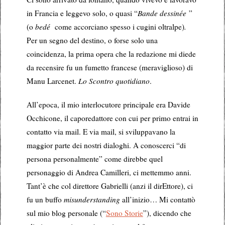
in Francia e leggevo solo, o quasi “
Bande dessinée
”
(o
bedé
come accorciano spesso i cugini oltralpe)
.
Per un segno del destino, o forse solo una
coincidenza, la prima opera che la redazione mi diede
da recensire fu un fumetto francese (meraviglioso) di
Manu Larcenet.
Lo Scontro quotidiano
.
All’epoca, il mio interlocutore principale era Davide
Occhicone, il caporedattore con cui per primo entrai in
contatto via mail. E via mail, si sviluppavano la
maggior parte dei nostri dialoghi. A conoscerci “di
persona personalmente” come direbbe quel
personaggio di Andrea Camilleri, ci mettemmo anni.
Tant’è che col direttore Gabrielli (anzi il dirEttore), ci
fu un buffo
misunderstanding
all’inizio… Mi contattò
sul mio blog personale (“
Sono Storie
”), dicendo che