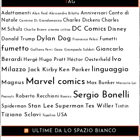
TAG
Adattamenti
Anniversari
Canto di
Alan Ford
Alessandro Bilotta
Natale
Charles Dickens
Charles
Carmine Di Giandomenico
DC Comics
Disney
M.Schulz
Charlie Brown
cinema
critica
Dylan Dog
Donald Trump
fumetti
Francesco Pelosi
fumetto
Giancarlo
Gallieno Ferri
Gaza
Giampaolo Soldati
Ivo
Berardi
Hergé
Hugo Pratt
Héctor Oesterheld
linguaggio
Milazzo
Jack Kirby
Ken Parker
Marvel comics
Magnus
Max Bunker
Mercurio Loi
Sergio Bonelli
Roberto Recchioni
Peanuts
Romics
Stan Lee
Superman
Tex Willer
Spiderman
Tintin
Tiziano Sclavi
USA
Topolino
ULTIME DA LO SPAZIO BIANCO