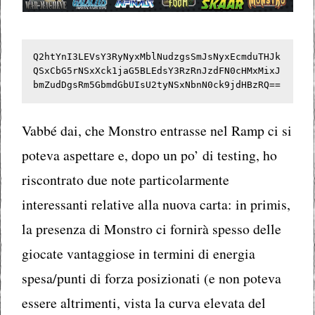
Q2htYnI3LEVsY3RyNyxMblNudzgsSmJsNyxEcmduTHJk
QSxCbG5rNSxXck1jaG5BLEdsY3RzRnJzdFN0cHMxMixJ
bmZudDgsRm5GbmdGbUIsU2tyNSxNbnN0ck9jdHBzRQ==
Vabbé dai, che Monstro entrasse nel Ramp ci si
poteva aspettare e, dopo un po’ di testing, ho
riscontrato due note particolarmente
interessanti relative alla nuova carta: in primis,
la presenza di Monstro ci fornirà spesso delle
giocate vantaggiose in termini di energia
spesa/punti di forza posizionati (e non poteva
essere altrimenti, vista la curva elevata del