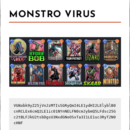
MONSTRO VIRUS
VGNobk9yZ25jVnJzMTIsSGRyQmI4LE1ydHI2LElyblB0
cnRCLEx6cmQ2LE1ic01NYnNELFN0cmJybmQ5LFdsc25G
c2tBLFJkU2tsbDgsU3NxdGNoOSxTa3I1LE1uc3RyT2N0
cHNF