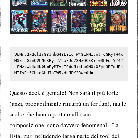
UWNrc2x2ckIsS3JnbG43LE1sTW43LFNwcnJTcGRyTW4x
MSxTaG5nQ2hNc3RyT2ZUaFJuZ3MxOCxKYmw3LFdjY242
LENzbWNHaHN0UmRyMTAsTGduNixHbGN0c0Zyc3RTdHBz
MTIsRm5GbmdGbUIsTW5zdHJPY3Rwc0U=
Questo deck è geniale! Non sarà il più forte
(anzi, probabilmente rimarrà un for fun), ma le
scelte che hanno portato alla sua
composizione, sono davvero fenomenali. La
lista, pur includendo larga parte dei tool dei