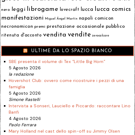
librogame
lucca comics
leggi
lucca
nero
lovecraft
manifestazioni
napoli comicon
Miguel Ángel Martín
prestazione occasionale
necronomicon
pubblico
premi
vendita
vendite
ritenuta d'acconto
zerocalcare
ULTIME DA LO SPAZIO BIANCO
SBE presenta il volume di Tex “Little Big Horn”
5 Agosto 2026
la redazione
Hovershot Club: ovvero come ricostruire i pezzi di una
famiglia
5 Agosto 2026
Simone Rastelli
Intervista a Sonseri, Lauciello e Piccardo: raccontare Lino
Banfi
4 Agosto 2026
Paolo Ferrara
Mary Holland nel cast dello spin-off su Jimmy Olsen