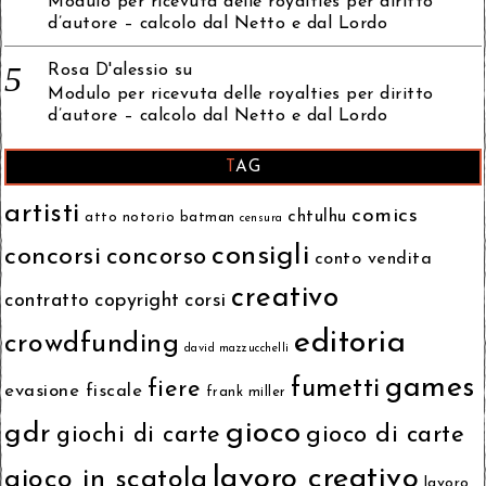
Modulo per ricevuta delle royalties per diritto
d’autore – calcolo dal Netto e dal Lordo
Rosa D'alessio
su
Modulo per ricevuta delle royalties per diritto
d’autore – calcolo dal Netto e dal Lordo
TAG
artisti
comics
chtulhu
atto notorio
batman
censura
consigli
concorsi
concorso
conto vendita
creativo
contratto
copyright
corsi
editoria
crowdfunding
david mazzucchelli
games
fumetti
fiere
evasione fiscale
frank miller
gioco
gdr
giochi di carte
gioco di carte
lavoro creativo
gioco in scatola
lavoro