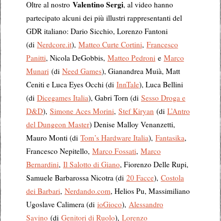
Valentino Sergi
Oltre al nostro
, al video hanno
partecipato alcuni dei più illustri rappresentanti del
GDR italiano: Dario Sicchio, Lorenzo Fantoni
(di
Nerdcore.it
),
Matteo Curte Cortini
,
Francesco
Panitti
, Nicola DeGobbis,
Matteo Pedroni
e
Marco
Munari
(di
Need Games
), Gianandrea Muià, Matt
Ceniti e Luca Eyes Occhi (di
InnTale
), Luca Bellini
(di
Dicegames Italia
), Gabri Torn (di
Sesso Droga e
D&D
),
Simone Aces Morini
,
Stef Kiryan
(di
L’Antro
del Dungeon Master
) Denise Malloy Venanzetti,
Mauro Monti (di
Tom’s Hardware Italia
),
Fantasika
,
Francesco Nepitello,
Marco Fossati
,
Marco
Bernardini
,
Il Salotto di Giano
, Fiorenzo Delle Rupi,
Samuele Barbarossa Nicotra (di
20 Facce
),
Costola
dei Barbari
,
Nerdando.com
, Helios Pu, Massimiliano
Ugoslave Calimera (di
ioGioco
),
Alessandro
Savino
(di
Genitori di Ruolo
),
Lorenzo