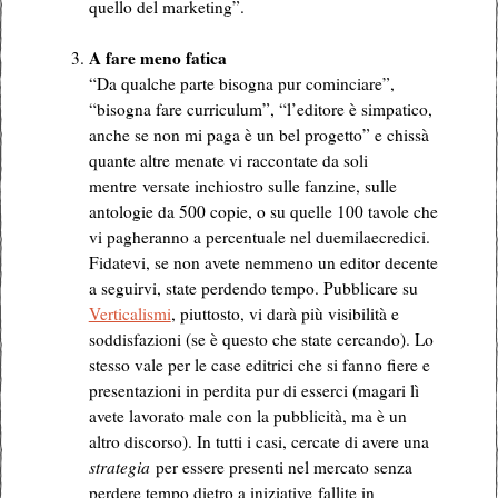
quello del marketing”.
.
A fare meno fatica
“Da qualche parte bisogna pur cominciare”,
“bisogna fare curriculum”, “l’editore è simpatico,
anche se non mi paga è un bel progetto” e chissà
quante altre menate vi raccontate da soli
mentre versate inchiostro sulle fanzine, sulle
antologie da 500 copie, o su quelle 100 tavole che
vi pagheranno a percentuale nel duemilaecredici.
Fidatevi, se non avete nemmeno un editor decente
a seguirvi, state perdendo tempo. Pubblicare su
Verticalismi
, piuttosto, vi darà più visibilità e
soddisfazioni (se è questo che state cercando). Lo
stesso vale per le case editrici che si fanno fiere e
presentazioni in perdita pur di esserci (magari lì
avete lavorato male con la pubblicità, ma è un
altro discorso). In tutti i casi, cercate di avere una
strategia
per essere presenti nel mercato senza
perdere tempo dietro a iniziative fallite in