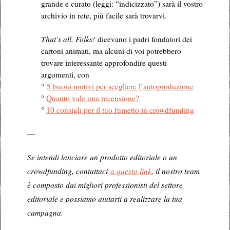
grande e curato (leggi: “indicizzato”) sarà il vostro
archivio in rete, più facile sarà trovarvi.
.
That’s all, Folks!
dicevano i padri fondatori dei
cartoni animati, ma alcuni di voi potrebbero
trovare interessante approfondire questi
argomenti, con
°
5 buoni motivi per scegliere l’autoproduzione
°
Quanto vale una recensione?
°
10 consigli per il tuo fumetto in crowdfunding
—
Se intendi lanciare un prodotto editoriale o un
crowdfunding, contattaci
a questo link
, il nostro team
è composto dai migliori professionisti del settore
editoriale e possiamo aiutarti a realizzare la tua
campagna.