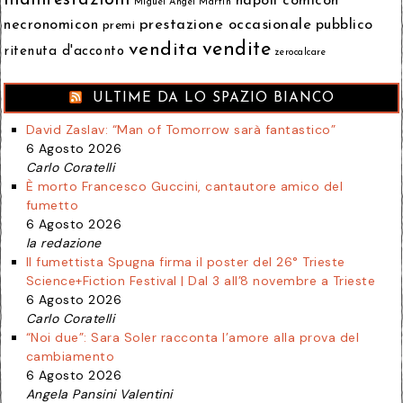
manifestazioni
napoli comicon
Miguel Ángel Martín
prestazione occasionale
necronomicon
pubblico
premi
vendita
vendite
ritenuta d'acconto
zerocalcare
ULTIME DA LO SPAZIO BIANCO
David Zaslav: “Man of Tomorrow sarà fantastico”
6 Agosto 2026
Carlo Coratelli
È morto Francesco Guccini, cantautore amico del
fumetto
6 Agosto 2026
la redazione
Il fumettista Spugna firma il poster del 26° Trieste
Science+Fiction Festival | Dal 3 all’8 novembre a Trieste
6 Agosto 2026
Carlo Coratelli
“Noi due”: Sara Soler racconta l’amore alla prova del
cambiamento
6 Agosto 2026
Angela Pansini Valentini