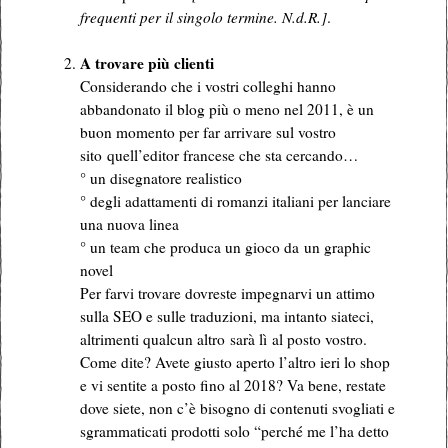
frequenti per il singolo termine. N.d.R.]
.
.
A trovare più clienti
Considerando che i vostri colleghi hanno
abbandonato il blog più o meno nel 2011, è un
buon momento per far arrivare sul vostro
sito quell’editor francese che sta cercando…
° un disegnatore realistico
° degli adattamenti di romanzi italiani per lanciare
una nuova linea
° un team che produca un gioco da un graphic
novel
Per farvi trovare dovreste impegnarvi un attimo
sulla SEO e sulle traduzioni, ma intanto siateci,
altrimenti qualcun altro sarà lì al posto vostro.
Come dite? Avete giusto aperto l’altro ieri lo shop
e vi sentite a posto fino al 2018? Va bene, restate
dove siete, non c’è bisogno di contenuti svogliati e
sgrammaticati prodotti solo “perché me l’ha detto