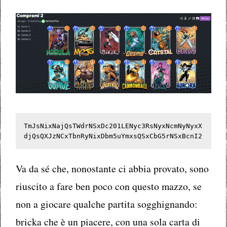
TmJsNixNajQsTWdrNSxDc201LENyc3RsNyxNcmNyNyxX
djQsQXJzNCxTbnRyNixDbm5uYmxsQSxCbG5rNSxBcnI2
Va da sé che, nonostante ci abbia provato, sono
riuscito a fare ben poco con questo mazzo, se
non a giocare qualche partita sogghignando:
bricka che è un piacere, con una sola carta di