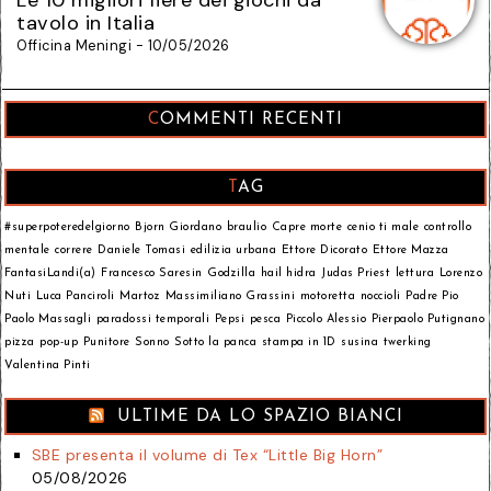
Le 10 migliori fiere dei giochi da
tavolo in Italia
Officina Meningi - 10/05/2026
COMMENTI RECENTI
TAG
#superpoteredelgiorno
Bjorn Giordano
braulio
Capre morte
cenio ti male
controllo
mentale
correre
Daniele Tomasi
edilizia urbana
Ettore Dicorato
Ettore Mazza
FantasiLandi(a)
Francesco Saresin
Godzilla
hail hidra
Judas Priest
lettura
Lorenzo
Nuti
Luca Panciroli
Martoz
Massimiliano Grassini
motoretta
noccioli
Padre Pio
Paolo Massagli
paradossi temporali
Pepsi
pesca
Piccolo Alessio
Pierpaolo Putignano
pizza
pop-up
Punitore
Sonno
Sotto la panca
stampa in 1D
susina
twerking
Valentina Pinti
ULTIME DA LO SPAZIO BIANCI
SBE presenta il volume di Tex “Little Big Horn”
05/08/2026