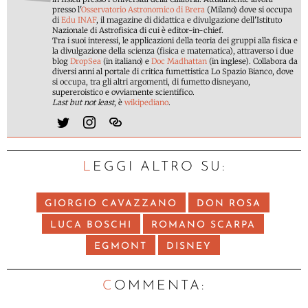
presso l'
Osservatorio Astronomico di Brera
(Milano) dove si occupa
di
Edu INAF
, il magazine di didattica e divulgazione dell'Istituto
Nazionale di Astrofisica di cui è editor-in-chief.
Tra i suoi interessi, le applicazioni della teoria dei gruppi alla fisica e
la divulgazione della scienza (fisica e matematica), attraverso i due
blog
DropSea
(in italiano) e
Doc Madhattan
(in inglese). Collabora da
diversi anni al portale di critica fumettistica Lo Spazio Bianco, dove
si occupa, tra gli altri argomenti, di fumetto disneyano,
supereroistico e ovviamente scientifico.
Last but not least
, è
wikipediano
.
LEGGI ALTRO SU:
GIORGIO CAVAZZANO
DON ROSA
LUCA BOSCHI
ROMANO SCARPA
EGMONT
DISNEY
C
OMMENTA: