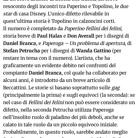
resoconto degli incontri tra Paperino e Topolino, le due
star
di casa Disney. L’unico difetto rilevabile in
quest’ultima storia è Topolino in calzoncini corti.
Il numero è completato da
Paperino Fellini dei felini
,
storia breve di
Paul Halas
e
Don Averall
per i disegni di
Daniel Branca
, e
Paperoga – Un problema di apertura
, di
Stefan Petrucha
per i disegni di
Wanda Gattino
(per
restare in tema con il numero). L’artista, che ha
graficamente un evidente debito nei confronti del
compianto
Daniel Branca
, col quale ha collaborato per
alcuni anni, è introdotto da un breve articolo di
Beccattini. Le storie si basano soprattutto sulle
gag
(principalmente la prima) e sugli equivoci (la seconda): se
nel caso di
Fellini dei felini
non può essere considerato un
difetto, nella seconda Petrucha utilizza Paperoga
nell’insolito ruolo di paladino dei più deboli, anche se
calato in tale ruolo da un piccolo equivoco iniziale.
Probabilmente, in questo ruolo, sarebbe andato meglio