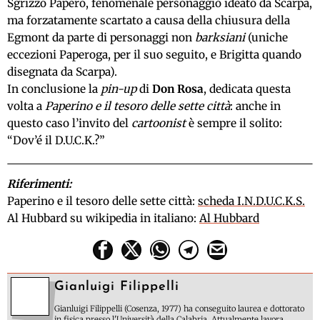
Sgrizzo Papero, fenomenale personaggio ideato da Scarpa,
ma forzatamente scartato a causa della chiusura della
Egmont da parte di personaggi non
barksiani
(uniche
eccezioni Paperoga, per il suo seguito, e Brigitta quando
disegnata da Scarpa).
In conclusione la
pin-up
di
Don Rosa
, dedicata questa
volta a
Paperino e il tesoro delle sette città
: anche in
questo caso l’invito del
cartoonist
è sempre il solito:
“Dov’é il D.U.C.K.?”
Riferimenti:
Paperino e il tesoro delle sette città:
scheda I.N.D.U.C.K.S.
Al Hubbard su wikipedia in italiano:
Al Hubbard
Gianluigi Filippelli
Gianluigi Filippelli (Cosenza, 1977) ha conseguito laurea e dottorato
in fisica presso l'Università della Calabria. Attualmente lavora