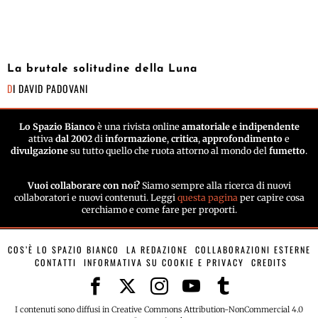
La brutale solitudine della Luna
DI
DAVID PADOVANI
Lo Spazio Bianco
è una rivista online
amatoriale e indipendente
attiva
dal 2002
di
informazione
,
critica
,
approfondimento
e
divulgazione
su tutto quello che ruota attorno al mondo del
fumetto
.
Vuoi collaborare con noi?
Siamo sempre alla ricerca di nuovi
collaboratori e nuovi contenuti. Leggi
questa pagina
per capire cosa
cerchiamo e come fare per proporti.
COS’È LO SPAZIO BIANCO
LA REDAZIONE
COLLABORAZIONI ESTERNE
CONTATTI
INFORMATIVA SU COOKIE E PRIVACY
CREDITS
I contenuti sono diffusi in Creative Commons Attribution-NonCommercial 4.0