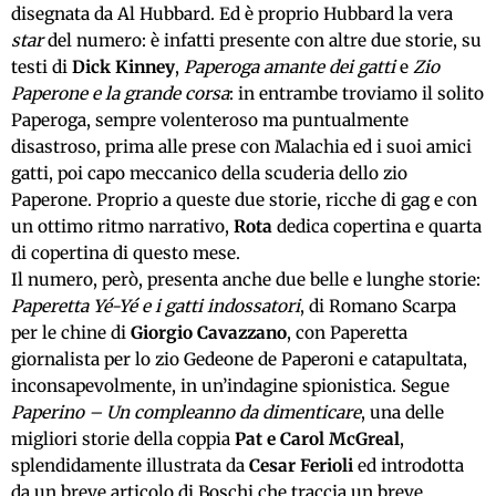
disegnata da Al Hubbard. Ed è proprio Hubbard la vera
star
del numero: è infatti presente con altre due storie, su
testi di
Dick Kinney
,
Paperoga amante dei gatti
e
Zio
Paperone e la grande corsa
: in entrambe troviamo il solito
Paperoga, sempre volenteroso ma puntualmente
disastroso, prima alle prese con Malachia ed i suoi amici
gatti, poi capo meccanico della scuderia dello zio
Paperone. Proprio a queste due storie, ricche di gag e con
un ottimo ritmo narrativo,
Rota
dedica copertina e quarta
di copertina di questo mese.
Il numero, però, presenta anche due belle e lunghe storie:
Paperetta Yé-Yé e i gatti indossatori
, di Romano Scarpa
per le chine di
Giorgio Cavazzano
, con Paperetta
giornalista per lo zio Gedeone de Paperoni e catapultata,
inconsapevolmente, in un’indagine spionistica. Segue
Paperino – Un compleanno da dimenticare
, una delle
migliori storie della coppia
Pat e Carol McGreal
,
splendidamente illustrata da
Cesar Ferioli
ed introdotta
da un breve articolo di Boschi che traccia un breve