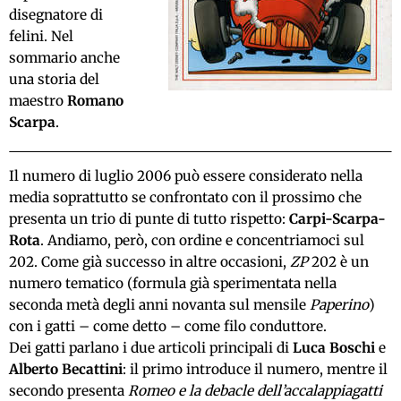
disegnatore di
felini. Nel
sommario anche
una storia del
maestro
Romano
Scarpa
.
Il numero di luglio 2006 può essere considerato nella
media soprattutto se confrontato con il prossimo che
presenta un trio di punte di tutto rispetto:
Carpi-Scarpa-
Rota
. Andiamo, però, con ordine e concentriamoci sul
202. Come già successo in altre occasioni,
ZP
202 è un
numero tematico (formula già sperimentata nella
seconda metà degli anni novanta sul mensile
Paperino
)
con i gatti – come detto – come filo conduttore.
Dei gatti parlano i due articoli principali di
Luca Boschi
e
Alberto Becattini
: il primo introduce il numero, mentre il
secondo presenta
Romeo e la debacle dell’accalappiagatti