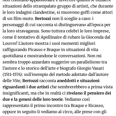
situazioni dello strampalato gruppo di artisti, che durante
le loro indagini clandestine, si muovono goffi come attori
di un film muto.
Bertozzi
non li sceglie a caso: i
personaggi di cui racconta si distinguevano all’epoca per
la loro stravaganza. Sono tuttora celebri le loro imprese,
come il tentativo di Apollinaire di rubare la Gioconda dal
Louvre! L’autore mostra i suoi momenti migliori
raffigurando Picasso e Braque in situazioni di vita
quotidiana e mostrandone le conversazioni. Non mi
sembra troppo azzardato suggerire un parallelismo tra
l’autore e lo storico dell’arte e biografo Giorgio Vasari
(1511-1574): sull’esempio del metodo adottato dall’autore
delle Vite,
Bertozzi
racconta
aneddotti e situazioni
riguardanti i due artisti
che sembrerebbero a prima vista
insignificanti, ma che in realtà ci
rivelano il pensiero dei
due e la genesi delle loro teorie
. Vediamo così
rappresentato il primo incontro tra Braque e Ricasso,
oppure in seguito li vediamo al circo, alle prese con gli