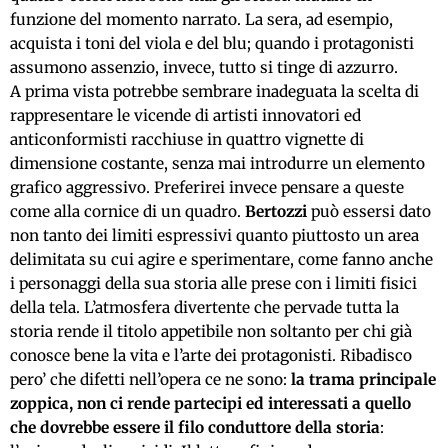
funzione del momento narrato. La sera, ad esempio,
acquista i toni del viola e del blu; quando i protagonisti
assumono assenzio, invece, tutto si tinge di azzurro.
A prima vista potrebbe sembrare inadeguata la scelta di
rappresentare le vicende di artisti innovatori ed
anticonformisti racchiuse in quattro vignette di
dimensione costante, senza mai introdurre un elemento
grafico aggressivo. Preferirei invece pensare a queste
come alla cornice di un quadro.
Bertozzi
può essersi dato
non tanto dei limiti espressivi quanto piuttosto un area
delimitata su cui agire e sperimentare, come fanno anche
i personaggi della sua storia alle prese con i limiti fisici
della tela. L’atmosfera divertente che pervade tutta la
storia rende il titolo appetibile non soltanto per chi già
conosce bene la vita e l’arte dei protagonisti. Ribadisco
pero’ che difetti nell’opera ce ne sono:
la trama principale
zoppica, non ci rende partecipi ed interessati a quello
che dovrebbe essere il filo conduttore della storia
: