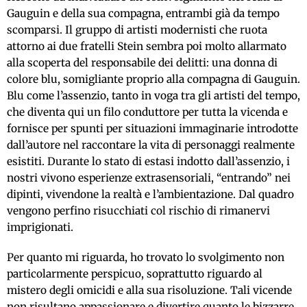
Gauguin e della sua compagna, entrambi già da tempo
scomparsi. Il gruppo di artisti modernisti che ruota
attorno ai due fratelli Stein sembra poi molto allarmato
alla scoperta del responsabile dei delitti: una donna di
colore blu, somigliante proprio alla compagna di Gauguin.
Blu come l’assenzio, tanto in voga tra gli artisti del tempo,
che diventa qui un filo conduttore per tutta la vicenda e
fornisce per spunti per situazioni immaginarie introdotte
dall’autore nel raccontare la vita di personaggi realmente
esistiti. Durante lo stato di estasi indotto dall’assenzio, i
nostri vivono esperienze extrasensoriali, “entrando” nei
dipinti, vivendone la realtà e l’ambientazione. Dal quadro
vengono perfino risucchiati col rischio di rimanervi
imprigionati.
Per quanto mi riguarda, ho trovato lo svolgimento non
particolarmente perspicuo, soprattutto riguardo al
mistero degli omicidi e alla sua risoluzione. Tali vicende
non risultano appassionare e divertire quanto le bizzarre