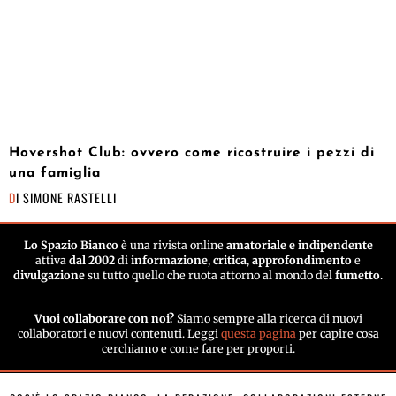
Hovershot Club: ovvero come ricostruire i pezzi di
una famiglia
DI
SIMONE RASTELLI
Lo Spazio Bianco
è una rivista online
amatoriale e indipendente
attiva
dal 2002
di
informazione
,
critica
,
approfondimento
e
divulgazione
su tutto quello che ruota attorno al mondo del
fumetto
.
Vuoi collaborare con noi?
Siamo sempre alla ricerca di nuovi
collaboratori e nuovi contenuti. Leggi
questa pagina
per capire cosa
cerchiamo e come fare per proporti.