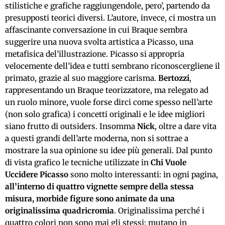
stilistiche e grafiche raggiungendole, pero’, partendo da
presupposti teorici diversi. L’autore, invece, ci mostra un
affascinante conversazione in cui Braque sembra
suggerire una nuova svolta artistica a Picasso, una
metafisica del’illustrazione. Picasso si appropria
velocemente dell’idea e tutti sembrano riconoscergliene il
primato, grazie al suo maggiore carisma.
Bertozzi
,
rappresentando un Braque teorizzatore, ma relegato ad
un ruolo minore, vuole forse dirci come spesso nell’arte
(non solo grafica) i concetti originali e le idee migliori
siano frutto di outsiders. Insomma
Nick
, oltre a dare vita
a questi grandi dell’arte moderna, non si sottrae a
mostrare la sua opinione su idee più generali. Dal punto
di vista grafico le tecniche utilizzate in
Chi Vuole
Uccidere Picasso
sono molto interessanti: in ogni pagina,
all’interno di quattro vignette sempre della stessa
misura, morbide figure sono animate da una
originalissima quadricromia
. Originalissima perché i
quattro colori non sono mai gli stessi: mutano in