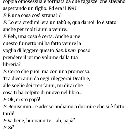
coppia omosessuale formata da due ragazze, che stavano
aspettando un figlio. Ed era il 1993!
F:
È una cosa così strana?!?
P:
Lo era credimi, era un tabù e, qua da noi, lo è stato
anche per molti anni a venire…
F:
Beh, una cosa è certa. Anche a me
questo fumetto mi ha fatto venire la
voglia di leggere questo
Sandman
: posso
prendere il primo volume dalla tua
libreria?
P:
Certo che puoi, ma con una promessa.
Tra dieci anni da oggi rileggerai Death e,
alle soglie dei trent’anni, mi dirai che
cosa ti ha colpito di nuovo nel libro…
F:
Ok, ci sto papà!
P:
Benissimo… e adesso andiamo a dormire che si è fatto
tardi!
F:
Va bene, buonanotte… ah, papà?
P:
Sì?…