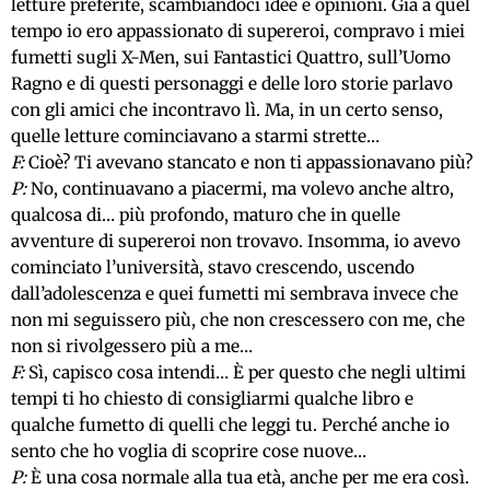
letture preferite, scambiandoci idee e opinioni. Già a quel
tempo io ero appassionato di supereroi, compravo i miei
fumetti sugli X-Men, sui Fantastici Quattro, sull’Uomo
Ragno e di questi personaggi e delle loro storie parlavo
con gli amici che incontravo lì. Ma, in un certo senso,
quelle letture cominciavano a starmi strette…
F:
Cioè? Ti avevano stancato e non ti appassionavano più?
P:
No, continuavano a piacermi, ma volevo anche altro,
qualcosa di… più profondo, maturo che in quelle
avventure di supereroi non trovavo. Insomma, io avevo
cominciato l’università, stavo crescendo, uscendo
dall’adolescenza e quei fumetti mi sembrava invece che
non mi seguissero più, che non crescessero con me, che
non si rivolgessero più a me…
F:
Sì, capisco cosa intendi… È per questo che negli ultimi
tempi ti ho chiesto di consigliarmi qualche libro e
qualche fumetto di quelli che leggi tu. Perché anche io
sento che ho voglia di scoprire cose nuove…
P:
È una cosa normale alla tua età, anche per me era così.