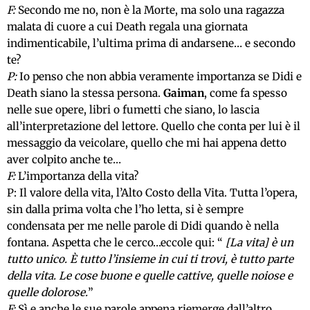
F:
Secondo me no, non è la Morte, ma solo una ragazza
malata di cuore a cui Death regala una giornata
indimenticabile, l’ultima prima di andarsene… e secondo
te?
P:
Io penso che non abbia veramente importanza se Didi e
Death siano la stessa persona.
Gaiman
, come fa spesso
nelle sue opere, libri o fumetti che siano, lo lascia
all’interpretazione del lettore. Quello che conta per lui è il
messaggio da veicolare, quello che mi hai appena detto
aver colpito anche te…
F:
L’importanza della vita?
P: Il valore della vita, l’Alto Costo della Vita. Tutta l’opera,
sin dalla prima volta che l’ho letta, si è sempre
condensata per me nelle parole di Didi quando è nella
fontana. Aspetta che le cerco…eccole qui: “
[La vita] è un
tutto unico. È tutto l’insieme in cui ti trovi, è tutto parte
della vita. Le cose buone e quelle cattive, quelle noiose e
quelle dolorose.
”
F:
Sì e anche le sue parole appena riemerge dall’altro