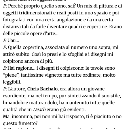
P:
Perché proprio quello sono, sai? Un mix di pittura e di
oggetti tridimensionali e reali posti in uno spazio e poi
fotografati con una certa angolazione e da una certa
distanza tali da farle diventare quadri e copertine. Erano
delle piccole opere d’arte…
F:
Uau…
P:
Quella copertina, associata al numero uno sopra, mi
attirò subito. Così lo presi e lo sfogliai e i disegni mi
colpirono ancora di più.
F:
Hai ragione… i disegni ti colpiscono: le tavole sono
“piene”, tantissime vignette ma tutte ordinate, molto
leggibili.
P:
L’autore,
Chris Bachalo
, era allora un giovane
esordiente, ma nel tempo, pur sintetizzando il suo stile,
limandolo e maturandolo, ha mantenuto tutte quelle
qualità che in
Death
erano già evidenti.
Ma, insomma, poi non mi hai risposto, ti è piaciuto o no
questo fumetto?