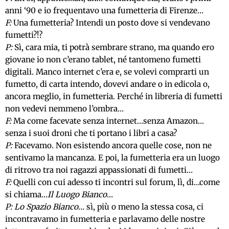
anni ‘90 e io frequentavo una fumetteria di Firenze…
F:
Una fumetteria? Intendi un posto dove si vendevano
fumetti?!?
P:
Sì, cara mia, ti potrà sembrare strano, ma quando ero
giovane io non c’erano tablet, né tantomeno fumetti
digitali. Manco internet c’era e, se volevi comprarti un
fumetto, di carta intendo, dovevi andare o in edicola o,
ancora meglio, in fumetteria. Perché in libreria di fumetti
non vedevi nemmeno l’ombra…
F:
Ma come facevate senza internet…senza Amazon…
senza i suoi droni che ti portano i libri a casa?
P:
Facevamo. Non esistendo ancora quelle cose, non ne
sentivamo la mancanza. E poi, la fumetteria era un luogo
di ritrovo tra noi ragazzi appassionati di fumetti…
F:
Quelli con cui adesso ti incontri sul forum, lì, di…come
si chiama…
Il Luogo Bianco
…
P:
Lo Spazio Bianco
… sì, più o meno la stessa cosa, ci
incontravamo in fumetteria e parlavamo delle nostre