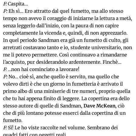
F:
Caspita…
P:
Eh sì… Ero attratto dal quel fumetto, ma allo stesso
tempo non avevo il coraggio di iniziarne la lettura a metà,
senza leggerlo dall’inizio, con la paura di non capire
completamente la vicenda e, quindi, di non apprezzarlo.
In quel periodo Sandman era già un fumetto di culto, gli
arretrati costavano tanto e io, studente universitario, non
me li potevo permettere. Così continuavo a rimandarne
l’acquisto, pur desiderandolo ardentemente. Finchè…
F:
…non hai cominciato a lavorare!
P:
No… cioè sì, anche quello è servito, ma quello che
volevo dirti è che un giorno in fumetteria è arrivato il
primo albo di una miniserie di tre numeri, proprio quella
che tu hai appena finito di leggere. La copertina era dello
stesso autore di quelle di Sandman,
Dave McKean
, ciò
che di più lontano potesse esserci dalla copertina di un
fumetto.
F:
Sì! Le ho viste raccolte nel volume. Sembrano dei
quadri fatti con oggetti reali…