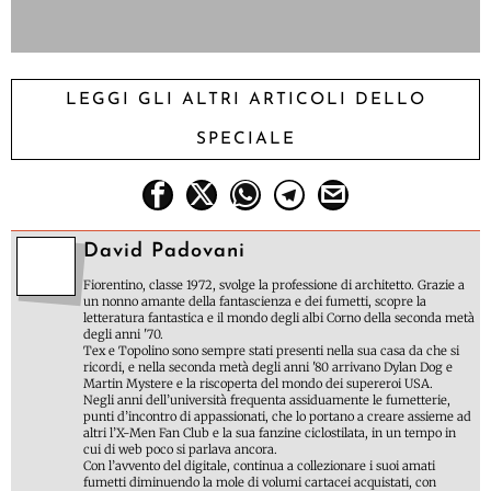
LEGGI GLI ALTRI ARTICOLI DELLO
SPECIALE
David Padovani
Fiorentino, classe 1972, svolge la professione di architetto. Grazie a
un nonno amante della fantascienza e dei fumetti, scopre la
letteratura fantastica e il mondo degli albi Corno della seconda metà
degli anni '70.
Tex e Topolino sono sempre stati presenti nella sua casa da che si
ricordi, e nella seconda metà degli anni '80 arrivano Dylan Dog e
Martin Mystere e la riscoperta del mondo dei supereroi USA.
Negli anni dell’università frequenta assiduamente le fumetterie,
punti d’incontro di appassionati, che lo portano a creare assieme ad
altri l’X-Men Fan Club e la sua fanzine ciclostilata, in un tempo in
cui di web poco si parlava ancora.
Con l’avvento del digitale, continua a collezionare i suoi amati
fumetti diminuendo la mole di volumi cartacei acquistati, con