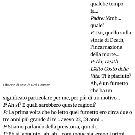
qualche tempo
fa…
Padre:
Mmh…
quale?
F:
Dai, quello sulla
storia di Death,
l’incarnazione
della morte…
P:
Ah,
Death:
L’Alto Costo della
Vita
. Ti è piaciuto?
Ah, è un fumetto
Libreria di casa di Neil Gaiman
che ha un
significato particolare per me, per più di un motivo…
F:
Ah sì? E quali sarebbero queste ragioni?
P:
La prima volta che ho letto quel fumetto ero circa due o
tre anni più grande di te… avevo 22, 23 anni…
F:
Stiamo parlando della preistoria, quindi…
P:
Eh sì, appunto…ah, ah… comunque sia, erano i primi