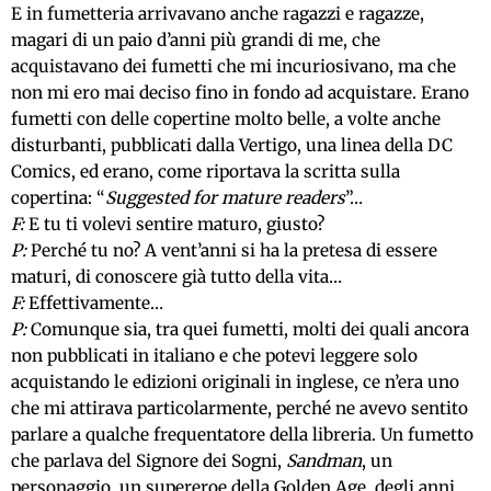
E in fumetteria arrivavano anche ragazzi e ragazze,
magari di un paio d’anni più grandi di me, che
acquistavano dei fumetti che mi incuriosivano, ma che
non mi ero mai deciso fino in fondo ad acquistare. Erano
fumetti con delle copertine molto belle, a volte anche
disturbanti, pubblicati dalla Vertigo, una linea della DC
Comics, ed erano, come riportava la scritta sulla
copertina: “
Suggested for mature readers
”…
F:
E tu ti volevi sentire maturo, giusto?
P:
Perché tu no? A vent’anni si ha la pretesa di essere
maturi, di conoscere già tutto della vita…
F:
Effettivamente…
P:
Comunque sia, tra quei fumetti, molti dei quali ancora
non pubblicati in italiano e che potevi leggere solo
acquistando le edizioni originali in inglese, ce n’era uno
che mi attirava particolarmente, perché ne avevo sentito
parlare a qualche frequentatore della libreria. Un fumetto
che parlava del Signore dei Sogni,
Sandman
, un
personaggio, un supereroe della Golden Age, degli anni