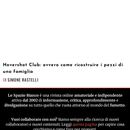
Hovershot Club: ovvero come ricostruire i pezzi di
una famiglia
DI
SIMONE RASTELLI
Lo Spazio Bianco
è una rivista online
amatoriale e indipendente
attiva
dal 2002
di
informazione
,
critica
,
approfondimento
e
divulgazione
su tutto quello che ruota attorno al mondo del
fumetto
.
Vuoi collaborare con noi?
Siamo sempre alla ricerca di nuovi
collaboratori e nuovi contenuti. Leggi
questa pagina
per capire cosa
cerchiamo e come fare per proporti.