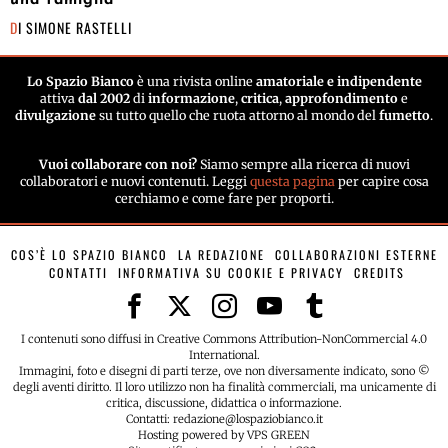
una famiglia
DI
SIMONE RASTELLI
Lo Spazio Bianco
è una rivista online
amatoriale e indipendente
attiva
dal 2002
di
informazione
,
critica
,
approfondimento
e
divulgazione
su tutto quello che ruota attorno al mondo del
fumetto
.
Vuoi collaborare con noi?
Siamo sempre alla ricerca di nuovi
collaboratori e nuovi contenuti. Leggi
questa pagina
per capire cosa
cerchiamo e come fare per proporti.
COS’È LO SPAZIO BIANCO
LA REDAZIONE
COLLABORAZIONI ESTERNE
CONTATTI
INFORMATIVA SU COOKIE E PRIVACY
CREDITS
I contenuti sono diffusi in Creative Commons Attribution-NonCommercial 4.0
International.
Immagini, foto e disegni di parti terze, ove non diversamente indicato, sono ©
degli aventi diritto. Il loro utilizzo non ha finalità commerciali, ma unicamente di
critica, discussione, didattica o informazione.
Contatti: redazione@lospaziobianco.it
Hosting powered by VPS GREEN