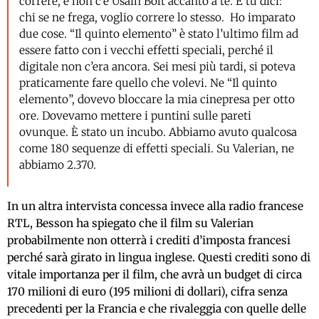
correre, e non c’è Usain Bolt accanto a te. E tu dici:
chi se ne frega, voglio correre lo stesso. Ho imparato
due cose. “Il quinto elemento” è stato l’ultimo film ad
essere fatto con i vecchi effetti speciali, perché il
digitale non c’era ancora. Sei mesi più tardi, si poteva
praticamente fare quello che volevi. Ne “Il quinto
elemento”, dovevo bloccare la mia cinepresa per otto
ore. Dovevamo mettere i puntini sulle pareti
ovunque. È stato un incubo. Abbiamo avuto qualcosa
come 180 sequenze di effetti speciali. Su Valerian, ne
abbiamo 2.370.
In un altra intervista concessa invece alla radio francese
RTL, Besson ha spiegato che il film su Valerian
probabilmente non otterrà i crediti d’imposta francesi
perché sarà girato in lingua inglese. Questi crediti sono di
vitale importanza per il film, che avrà un budget di circa
170 milioni di euro (195 milioni di dollari), cifra senza
precedenti per la Francia e che rivaleggia con quelle delle