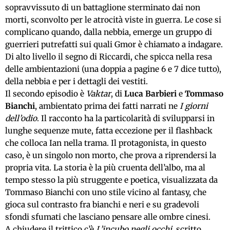
sopravvissuto di un battaglione sterminato dai non
morti, sconvolto per le atrocità viste in guerra. Le cose si
complicano quando, dalla nebbia, emerge un gruppo di
guerrieri putrefatti sui quali Gmor è chiamato a indagare.
Di alto livello il segno di Riccardi, che spicca nella resa
delle ambientazioni (una doppia a pagine 6 e 7 dice tutto),
della nebbia e per i dettagli dei vestiti.
Il secondo episodio è
Vaktar
, di
Luca Barbieri
e
Tommaso
Bianchi
, ambientato prima dei fatti narrati ne
I giorni
dell’odio
. Il racconto ha la particolarità di svilupparsi in
lunghe sequenze mute, fatta eccezione per il flashback
che colloca Ian nella trama. Il protagonista, in questo
caso, è un singolo non morto, che prova a riprendersi la
propria vita. La storia è la più cruenta dell’albo, ma al
tempo stesso la più struggente e poetica, visualizzata da
Tommaso Bianchi con uno stile vicino al fantasy, che
gioca sul contrasto fra bianchi e neri e su gradevoli
sfondi sfumati che lasciano pensare alle ombre cinesi.
A chiudere il trittico c’è
L’incubo negli occhi
, scritto