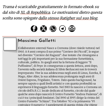
Trama è scaricabile gratuitamente in formato ebook su
dal sito di
XL di Repubblica
. Le motivazioni dietro questa
scelta sono spiegate
dallo stesso Ratigher sul suo blog
.
Massimo Galletti
(Collaboratore esterno) Nasce a Cremona (dove risiede tuttora) nel
1960. A 8 anni compra il suo primo “Corriere dei Piccoli”, lo segue
nel divenire “Corriere dei Ragazzi”: due testate che rimangono a
tutt’oggi le più importanti per la sua formazione fumettistica,
culturale, politica. In quegli anni ha la fortuna di leggere “Il
Puffissimo”, di Peyo: in conseguenza a questa lettura, anni dopo,
l’avvento nella società italiana di Silvio Berlusconi non lo troverà
impreparato. Vive la sua adolescenza negli anni di Linus, Eureka, Il
Mago, Alter Alter, la sua adolescenza prolungata negli anni di
Orient Express, Frigidaire, Totem. Dato questo background, ha
sempre saputo a quali livelli artistici e con quanta profondità sa
esprimersi il linguaggio fumetto. Nel 1983 fa nascere a Cremona un
circolo dell’A.R.C.I. locale dedicato al fumetto, circolo dal quale
qualche anno dopo nascerà il Centro Fumetto “Andrea Pazienza”, di
cui è tra i principali fondatori. Dal 1990 al 1995 dirige la rivista del
Centro Fumetto “Schizzo”. Tra l’ottobre ’92 e la primavera ’95
costruisce 8 numeri e 3 supplementi di questa rivista che ritiene