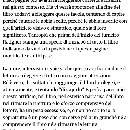
Dieci pagine più avanti la rileggerete corretta e inserita
nel giusto contesto. Ma vi verrà spontaneo alla fine del
libro andarvi a rileggere queste tavole, tentando di capire
perché l’autore le abbia scelte, perché le abbia inserite con
quell’artificio visivo e sintattico, quale sia il loro
significato. Tantopiù che prima dell’inizio del fumetto
Ratigher stampa una specie di menabò di tutto il libro
indicando da subito la posizione di queste pagine
modificate e anticipate.
L’autore, intervistato, spiega che questo artificio induce il
lettore a rileggere il tutto con maggiore attenzione.
Ed è vero, il risultato lo raggiunge, il libro lo rileggi, e
attentamente, e tentando “di capirlo”.
E però a parer mio
questo artificio, nel libro, nell’estetica narrativa del libro,
nel ritmare la rilettura e lo sforzo comprensivo del
lettore,
ha un peso eccessivo
; e, o non ho capito io, o
soprattutto è un peso che non serve poi a un granchè né a
comprendere il libro né a ritmarne la lettura.