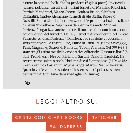
tuttora la cosa più bella che ha prodotto (figlie a parte). In questi 11
numeri pubblica, tra gli altri, i primi fumetti di Maurizio Ribichini,
Patrizia Mandanici, Marco Corona, Andrea Bruno, Gianluca
Costantini, Matteo Alemanno, fumetti di Ale Staffa, Roberto
Grassilli, Sauro Ciantini, Lorenzo Sartori, le prime traduzioni italiane
di Lewis Trondheim. Negli anni del Centro Fumetto “Andrea
Pazienza” organizza anche decine di mostre ed incontri con autori,
editori, critici del fumetto. Nel 1995 smette di collaborare col Centro
Fumetto “Andrea Pazienza”. Da allora, sue rubriche e recensioni
sono apparse sulle riviste: Blue, Fumo di China, Mucchio Selvaggio,
Tank Magazine, Scuola di Fumetto, Touch, Animals. Nel 1998-99 è
stato tra gli animatori della cooperativa editoriale “Rasputin libri” (6
libri: Trondheim, Neaud, Ribichini, Sartori, David B, Baudoin). Ha
scritto introduzioni a pochi libri, ma di cui è orgoglioso (di Dave Mc
Kean, Gianluca Costantini, Miguel Angel Martin, Mauro Ferrari).
Quando vuole vantarsi sostiene di essere stato il primo a scivere
benissimo di Gipi. Fine delle medaglie. (A Suivre)
LEGGI ALTRO SU:
GRRRZ COMIC ART BOOKS
RATIGHER
SALDAPRESS