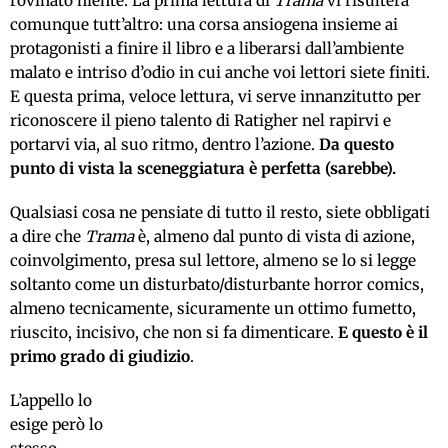
rovinato niente. La prima lettura di
Trama
vi risulterà
comunque tutt’altro: una corsa ansiogena insieme ai
protagonisti a finire il libro e a liberarsi dall’ambiente
malato e intriso d’odio in cui anche voi lettori siete finiti.
E questa prima, veloce lettura, vi serve innanzitutto per
riconoscere il pieno talento di Ratigher nel rapirvi e
portarvi via, al suo ritmo, dentro l’azione.
Da questo
punto di vista la sceneggiatura è perfetta (sarebbe).
Qualsiasi cosa ne pensiate di tutto il resto, siete obbligati
a dire che
Trama
è, almeno dal punto di vista di azione,
coinvolgimento, presa sul lettore, almeno se lo si legge
soltanto come un disturbato/disturbante horror comics,
almeno tecnicamente, sicuramente un ottimo fumetto,
riuscito, incisivo, che non si fa dimenticare.
E questo è il
primo grado di giudizio
.
L’appello lo
esige però lo