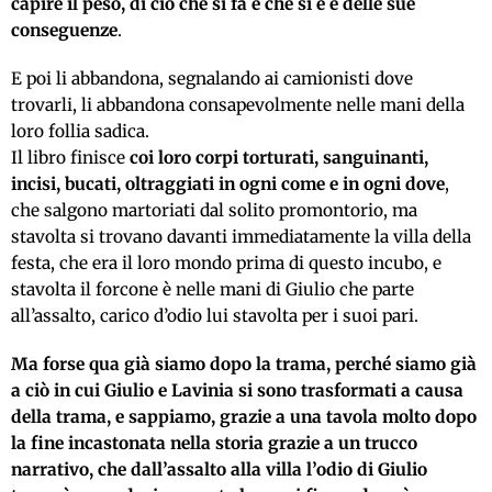
capire il peso, di ciò che si fa e che si è e delle sue
conseguenze
.
E poi li abbandona, segnalando ai camionisti dove
trovarli, li abbandona consapevolmente nelle mani della
loro follia sadica.
Il libro finisce
coi loro corpi torturati, sanguinanti,
incisi, bucati, oltraggiati in ogni come e in ogni dove
,
che salgono martoriati dal solito promontorio, ma
stavolta si trovano davanti immediatamente la villa della
festa, che era il loro mondo prima di questo incubo, e
stavolta il forcone è nelle mani di Giulio che parte
all’assalto, carico d’odio lui stavolta per i suoi pari.
Ma forse qua già siamo dopo la trama, perché siamo già
a ciò in cui Giulio e Lavinia si sono trasformati a causa
della trama, e sappiamo, grazie a una tavola molto dopo
la fine incastonata nella storia grazie a un trucco
narrativo, che dall’assalto alla villa l’odio di Giulio