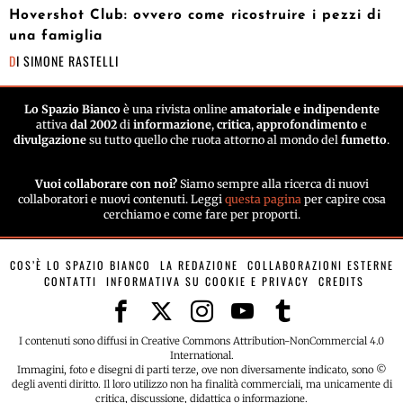
Hovershot Club: ovvero come ricostruire i pezzi di
una famiglia
DI
SIMONE RASTELLI
Lo Spazio Bianco
è una rivista online
amatoriale e indipendente
attiva
dal 2002
di
informazione
,
critica
,
approfondimento
e
divulgazione
su tutto quello che ruota attorno al mondo del
fumetto
.
Vuoi collaborare con noi?
Siamo sempre alla ricerca di nuovi
collaboratori e nuovi contenuti. Leggi
questa pagina
per capire cosa
cerchiamo e come fare per proporti.
COS’È LO SPAZIO BIANCO
LA REDAZIONE
COLLABORAZIONI ESTERNE
CONTATTI
INFORMATIVA SU COOKIE E PRIVACY
CREDITS
I contenuti sono diffusi in Creative Commons Attribution-NonCommercial 4.0
International.
Immagini, foto e disegni di parti terze, ove non diversamente indicato, sono ©
degli aventi diritto. Il loro utilizzo non ha finalità commerciali, ma unicamente di
critica, discussione, didattica o informazione.