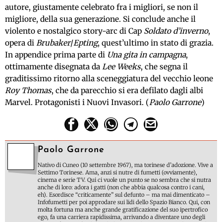
autore, giustamente celebrato fra i migliori, se non il
migliore, della sua generazione. Si conclude anche il
violento e nostalgico story-arc di Cap
Soldato d’inverno
,
opera di
Brubaker
/
Epting
, quest’ultimo in stato di grazia.
In appendice prima parte di
Una gita in campagna
,
ottimamente disegnata da
Lee Weeks
, che segna il
graditissimo ritorno alla sceneggiatura del vecchio leone
Roy Thomas
, che da parecchio si era defilato dagli albi
Marvel. Protagonisti i Nuovi Invasori. (
Paolo Garrone
)
Paolo Garrone
Nativo di Cuneo (10 settembre 1967), ma torinese d’adozione. Vive a
Settimo Torinese. Ama, anzi si nutre di fumetti (ovviamente),
cinema e serie TV. Qui ci vuole un punto se no sembra che si nutra
anche di loro: adora i gatti (non che abbia qualcosa contro i cani,
eh). Esordisce “criticamente” sul defunto – ma mai dimenticato –
Infofumetti per poi approdare sui lidi dello Spazio Bianco. Qui, con
molta fortuna ma anche grande gratificazione del suo ipertrofico
ego, fa una carriera rapidissima, arrivando a diventare uno degli