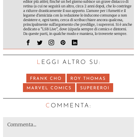
editor più attivi; finché un bel giorno subisce un grave distacco di
retina (a cui ne seguirà un altro, circa 2 anni dopo), che lo costringe
a ridurre drasticamente il suo apporto. L’amore per i fumetti e il
legame d'amicizia con la redazione lo inducono comunque a non
desistere e, ogni tanto, cerca di scribacchiare ancora qualcosa,
principalmente sull'argomento che predilige, i supereroi. Si è anche
dedicato a "LSB Live", dove (s)parla sempre di comics e dintorni.
Da queste parti, in qualche modo e maniera, lo troverete sempre.
LEGGI ALTRO SU:
FRANK CHO
ROY THOMAS
MARVEL COMICS
SUPEREROI
C
OMMENTA: