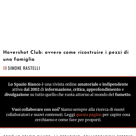
Hovershot Club: ovvero come ricostruire i pezzi di
una famiglia
DI
SIMONE RASTELLI
Lo Spazio Bianco
è una rivista online
amatoriale e indipendente
attiva
dal 2002
di
informazione
,
critica
,
approfondimento
e
divulgazione
su tutto quello che ruota attorno al mondo del
fumetto
.
Vuoi collaborare con noi?
Siamo sempre alla ricerca di nuovi
collaboratori e nuovi contenuti. Leggi
questa pagina
per capire cosa
cerchiamo e come fare per proporti.