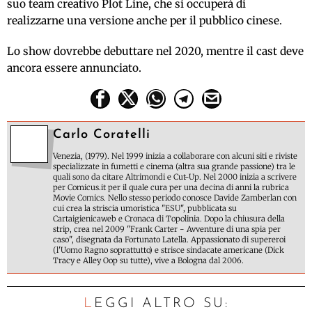
suo team creativo Plot Line, che si occuperà di
realizzarne una versione anche per il pubblico cinese.
Lo show dovrebbe debuttare nel 2020, mentre il cast deve
ancora essere annunciato.
Carlo Coratelli
Venezia, (1979). Nel 1999 inizia a collaborare con alcuni siti e riviste
specializzate in fumetti e cinema (altra sua grande passione) tra le
quali sono da citare Altrimondi e Cut-Up. Nel 2000 inizia a scrivere
per Comicus.it per il quale cura per una decina di anni la rubrica
Movie Comics. Nello stesso periodo conosce Davide Zamberlan con
cui crea la striscia umoristica "ESU", pubblicata su
Cartaigienicaweb e Cronaca di Topolinia. Dopo la chiusura della
strip, crea nel 2009 "Frank Carter - Avventure di una spia per
caso", disegnata da Fortunato Latella. Appassionato di supereroi
(l'Uomo Ragno soprattutto) e strisce sindacate americane (Dick
Tracy e Alley Oop su tutte), vive a Bologna dal 2006.
LEGGI ALTRO SU: