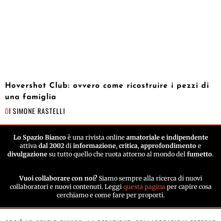
Hovershot Club: ovvero come ricostruire i pezzi di
una famiglia
DI
SIMONE RASTELLI
Lo Spazio Bianco
è una rivista online
amatoriale e indipendente
attiva
dal 2002
di
informazione
,
critica
,
approfondimento
e
divulgazione
su tutto quello che ruota attorno al mondo del
fumetto
.
Vuoi collaborare con noi?
Siamo sempre alla ricerca di nuovi
collaboratori e nuovi contenuti. Leggi
questa pagina
per capire cosa
cerchiamo e come fare per proporti.