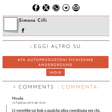
Simone Cilli
LEGGI ALTRO SU:
AFA AUTOPRODUZIONI FICHISSIME
ANDERGROUND
INDIE
4 COMMENTS
C
OMMENTA:
Nicola
13 Febbraio 2019 alle 18:44
ha
detto:
Ci vorrebbe un link o qualche altra coordinata per chi,