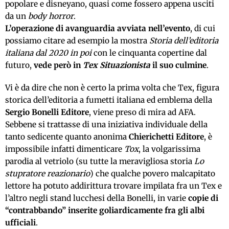
popolare e disneyano, quasi come fossero appena usciti
da un
body horror
.
L’operazione di avanguardia avviata nell’evento
, di cui
possiamo citare ad esempio la mostra
Storia dell’editoria
italiana dal 2020 in poi
con le cinquanta copertine dal
futuro,
vede però in
Tex Situazionista
il suo culmine
.
Vi è da dire che non è certo la prima volta che Tex, figura
storica dell’editoria a fumetti italiana ed emblema della
Sergio Bonelli Editore
, viene preso di mira ad AFA.
Sebbene si trattasse di una iniziativa individuale della
tanto sedicente quanto anonima
Chierichetti Editore
, è
impossibile infatti dimenticare
Tox
, la volgarissima
parodia al vetriolo (su tutte la meravigliosa storia
Lo
stupratore reazionario
) che qualche povero malcapitato
lettore ha potuto addirittura trovare impilata fra un Tex e
l’altro negli stand lucchesi della Bonelli, in varie
copie di
“contrabbando” inserite goliardicamente fra gli albi
ufficiali
.