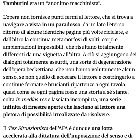
Tamburini
era un “anonimo macchinista”.
L’opera non fornisce punti fermi al lettore, che si trova a
navigare a vista in un paradosso
: da un lato l’eterno
ritorno di alcune identiche pagine più volte riciclate, e
dall’altro la continua metamorfosi di volti, corpi e
ambientazioni impossibili, che risultano totalmente
differenti da una vignetta all’altra. A ciò si aggiungono dei
dialoghi totalmente assurdi, una sorta di degenerazione
dell’opera beckettiana, che non hanno volutamente alcun
senso, se non quello di accecare il lettore e costringerlo a
continue fermate e brucianti ripartenze a ogni tavola:
quasi come se ogni pagina fosse una storia a sé stante,
colta
in medias res
e lasciata incompiuta;
una serie
infinita di finestre aperte che lasciano al lettore una
pletora di possibilità irrealizzate da risolvere.
Il
Tex Situazionista
dell’AFA è dunque
una lotta
accelerata alla dittatura dell’imposizione del senso
e di