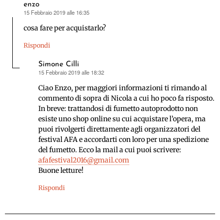
enzo
15 Febbraio 2019 alle 16:35
ha
detto:
cosa fare per acquistarlo?
Rispondi
Simone Cilli
15 Febbraio 2019 alle 18:32
ha
detto:
Ciao Enzo, per maggiori informazioni ti rimando al
commento di sopra di Nicola a cui ho poco fa risposto.
In breve: trattandosi di fumetto autoprodotto non
esiste uno shop online su cui acquistare l’opera, ma
puoi rivolgerti direttamente agli organizzatori del
festival AFA e accordarti con loro per una spedizione
del fumetto. Ecco la mail a cui puoi scrivere:
afafestival2016@gmail.com
Buone letture!
Rispondi