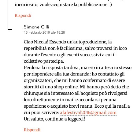
incuriosito, vuole acquistare la pubblicazione. :)
Rispondi
Simone Cilli
15 Febbraio 2019 alle 18:28
ha
detto:
Ciao Nicola! Essendo un’autoproduzione, la
reperibilità non è facilissima, salvo trovarsi in loco
durante l’evento o gli eventi successivi a cui il
collettivo partecipa.
Perdona la risposta tardiva, ma ero in attesa io stesso
per rispondere alla tua domanda: ho contattato gli
organizzatori, che mi hanno confermato di essere
sforniti di uno shop online. Mi hanno però detto che
chiunque sia interessato all’acquisto può rivolgersi
loro direttamente in mail e accordarsi per una
spedizione o acquisto brevi manu. Ecco qui la mail a
cui puoi scrivere:
afafestival2016@gmail.com
Un saluto, continua a leggerci!
Rispondi