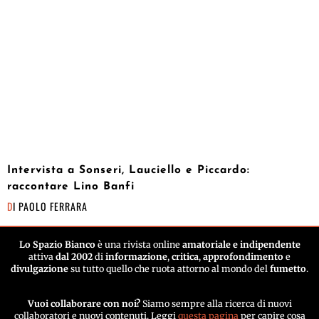
Intervista a Sonseri, Lauciello e Piccardo:
raccontare Lino Banfi
DI
PAOLO FERRARA
Lo Spazio Bianco
è una rivista online
amatoriale e indipendente
attiva
dal 2002
di
informazione
,
critica
,
approfondimento
e
divulgazione
su tutto quello che ruota attorno al mondo del
fumetto
.
Vuoi collaborare con noi?
Siamo sempre alla ricerca di nuovi
collaboratori e nuovi contenuti. Leggi
questa pagina
per capire cosa