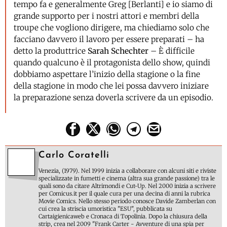
tempo fa e generalmente Greg [Berlanti] e io siamo di
grande supporto per i nostri attori e membri della
troupe che vogliono dirigere, ma chiediamo solo che
facciano davvero il lavoro per essere preparati – ha
detto la produttrice
Sarah Schechter
– È difficile
quando qualcuno è il protagonista dello show, quindi
dobbiamo aspettare l’inizio della stagione o la fine
della stagione in modo che lei possa davvero iniziare
la preparazione senza doverla scrivere da un episodio.
Carlo Coratelli
Venezia, (1979). Nel 1999 inizia a collaborare con alcuni siti e riviste
specializzate in fumetti e cinema (altra sua grande passione) tra le
quali sono da citare Altrimondi e Cut-Up. Nel 2000 inizia a scrivere
per Comicus.it per il quale cura per una decina di anni la rubrica
Movie Comics. Nello stesso periodo conosce Davide Zamberlan con
cui crea la striscia umoristica "ESU", pubblicata su
Cartaigienicaweb e Cronaca di Topolinia. Dopo la chiusura della
strip, crea nel 2009 "Frank Carter - Avventure di una spia per