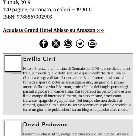
Tunuè, 2019
120 pagine, cartonato, a colori – 19,90 €
ISBN: 9788867902903
Acquista Grand Hotel Abisso su Amazon >>>
Emilio Cirri
Nato a Firenze una mattina di Gennaio del 1990, cresce dividendosi
tra due mondi: quello della scienza e quello dell'arte. Si laurea in
Chimica e sogna di fare il ricercatore. E nel frattempo si nutre di
fumetti e spera di poterne sceneggiare uno, un giorno. Il primo
amore della sua vita è Batman, amico fedele dei lunghi pomeriggi
passati a giocare in camera sua. Dai supereroi ha piano piano esteso
il suo campo di interesse fumetto, sia esso italiano, americano,
francese, spagnolo o giapponese. Nel tempo che non dedica ai
fumetti, guarda film e serie tv, scrive recensioni e piccole storielle, e
forse un giorno le pubblicherà su un blog o in qualche altro modo.
David Padovani
Fiorentino, classe 1972, svolge la professione di architetto. Grazie a