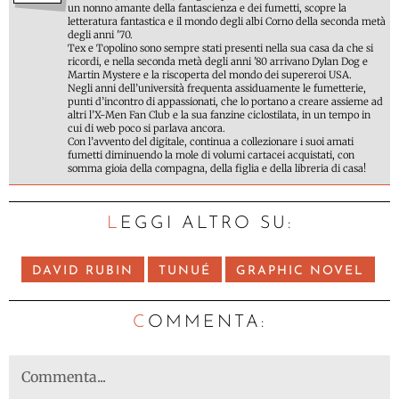
un nonno amante della fantascienza e dei fumetti, scopre la
letteratura fantastica e il mondo degli albi Corno della seconda metà
degli anni '70.
Tex e Topolino sono sempre stati presenti nella sua casa da che si
ricordi, e nella seconda metà degli anni '80 arrivano Dylan Dog e
Martin Mystere e la riscoperta del mondo dei supereroi USA.
Negli anni dell’università frequenta assiduamente le fumetterie,
punti d’incontro di appassionati, che lo portano a creare assieme ad
altri l’X-Men Fan Club e la sua fanzine ciclostilata, in un tempo in
cui di web poco si parlava ancora.
Con l’avvento del digitale, continua a collezionare i suoi amati
fumetti diminuendo la mole di volumi cartacei acquistati, con
somma gioia della compagna, della figlia e della libreria di casa!
LEGGI ALTRO SU:
DAVID RUBIN
TUNUÉ
GRAPHIC NOVEL
C
OMMENTA: