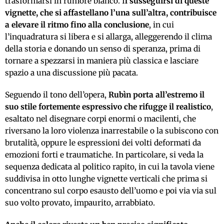
trasformarsi in rumore bianco. I
l susseguirsi di queste
vignette, che si affastellano l’una sull’altra, contribuisce
a elevare il ritmo fino alla conclusione
, in cui
l’inquadratura si libera e si allarga, alleggerendo il clima
della storia e donando un senso di speranza, prima di
tornare a spezzarsi in maniera più classica e lasciare
spazio a una discussione più pacata.
Seguendo il tono dell’opera,
Rubìn porta all’estremo il
suo stile fortemente espressivo che rifugge il realistico
,
esaltato nel disegnare corpi enormi o macilenti, che
riversano la loro violenza inarrestabile o la subiscono con
brutalità, oppure le espressioni dei volti deformati da
emozioni forti e traumatiche. In particolare, si veda la
sequenza dedicata al politico rapito, in cui la tavola viene
suddivisa in otto lunghe vignette verticali che prima si
concentrano sul corpo esausto dell’uomo e poi via via sul
suo volto provato, impaurito, arrabbiato.