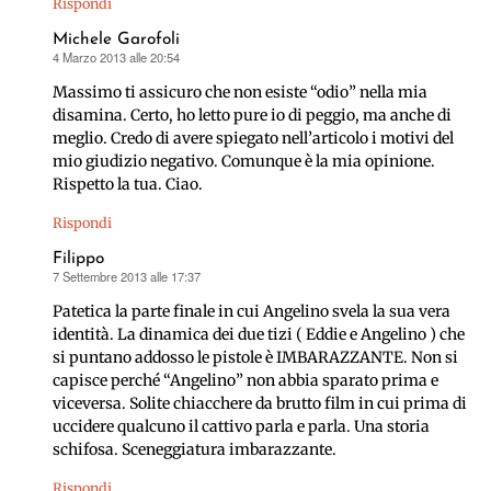
Rispondi
Michele Garofoli
4 Marzo 2013 alle 20:54
ha
detto:
Massimo ti assicuro che non esiste “odio” nella mia
disamina. Certo, ho letto pure io di peggio, ma anche di
meglio. Credo di avere spiegato nell’articolo i motivi del
mio giudizio negativo. Comunque è la mia opinione.
Rispetto la tua. Ciao.
Rispondi
Filippo
7 Settembre 2013 alle 17:37
ha
detto:
Patetica la parte finale in cui Angelino svela la sua vera
identità. La dinamica dei due tizi ( Eddie e Angelino ) che
si puntano addosso le pistole è IMBARAZZANTE. Non si
capisce perché “Angelino” non abbia sparato prima e
viceversa. Solite chiacchere da brutto film in cui prima di
uccidere qualcuno il cattivo parla e parla. Una storia
schifosa. Sceneggiatura imbarazzante.
Rispondi