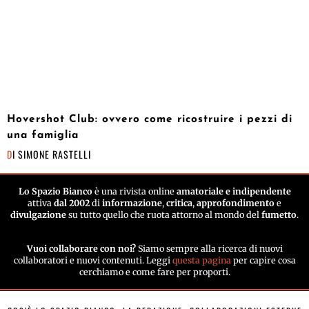
Hovershot Club: ovvero come ricostruire i pezzi di
una famiglia
DI
SIMONE RASTELLI
Lo Spazio Bianco
è una rivista online
amatoriale e indipendente
attiva
dal 2002
di
informazione
,
critica
,
approfondimento
e
divulgazione
su tutto quello che ruota attorno al mondo del
fumetto
.
Vuoi collaborare con noi?
Siamo sempre alla ricerca di nuovi
collaboratori e nuovi contenuti. Leggi
questa pagina
per capire cosa
cerchiamo e come fare per proporti.