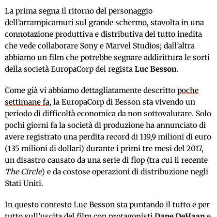
La prima segna il ritorno del personaggio
dell’arrampicamuri sul grande schermo, stavolta in una
connotazione produttiva e distributiva del tutto inedita
che vede collaborare Sony e Marvel Studios; dall’altra
abbiamo un film che potrebbe segnare addirittura le sorti
della società EuropaCorp del regista
Luc Besson
.
Come già vi abbiamo dettagliatamente descritto
poche
settimane fa
, la EuropaCorp di Besson sta vivendo un
periodo di difficoltà economica da non sottovalutare. Solo
pochi giorni fa la società di produzione ha annunciato di
avere registrato una perdita record di 119,9 milioni di euro
(135 milioni di dollari) durante i primi tre mesi del 2017,
un disastro causato da una serie di flop (tra cui il recente
The Circle
) e da costose operazioni di distribuzione negli
Stati Uniti.
In questo contesto Luc Besson sta puntando il tutto e per
tutto sull’uscita del film con protagonisti
Dane DeHaan
e