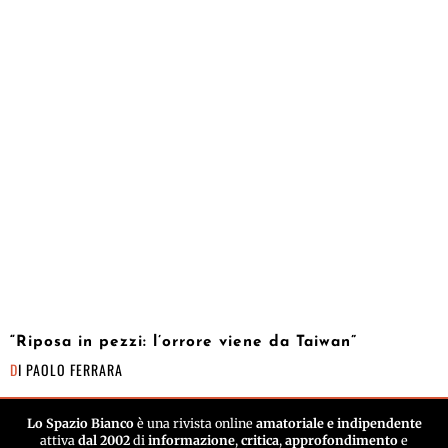
“Riposa in pezzi: l’orrore viene da Taiwan”
DI
PAOLO FERRARA
Lo Spazio Bianco
è una rivista online
amatoriale e indipendente
attiva
dal 2002
di
informazione
,
critica
,
approfondimento
e