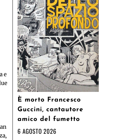
a e
due
È morto Francesco
Guccini, cantautore
amico del fumetto
ian
6 AGOSTO 2026
za,