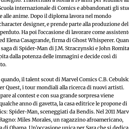
l disegno. Trasferitasi a Roma a 19 anni per studiare al
 Scuola internazionale di Comics e abbandonati gli stu
i e alle anime. Dopo il diploma lavora nel mondo
haracter designer, e prende parte alla produzione del
perduto. Ha poi l’occasione di lavorare come assistent
k ed Elena Casagrande, firma di Ghost Whisperer. Qua
 saga di Spider-Man di J.M. Straczynski e John Romit
lpita dalla potenza delle immagini e decide così di
to.
quando, il talent scout di Marvel Comics C.B. Cebulsk
r Quest, i tour mondiali alla ricerca di nuovi artisti.
ipare al contest e con sua grande sorpresa viene
qualche anno di gavetta, la casa editrice le propone di
mics: Spider-Man, sceneggiati da Bendis. Nel 2011 Marv
 Ragno: Miles Morales, un ragazzino afroamericano,
a di Obama. Un’occasione unica per Sara che si dedica