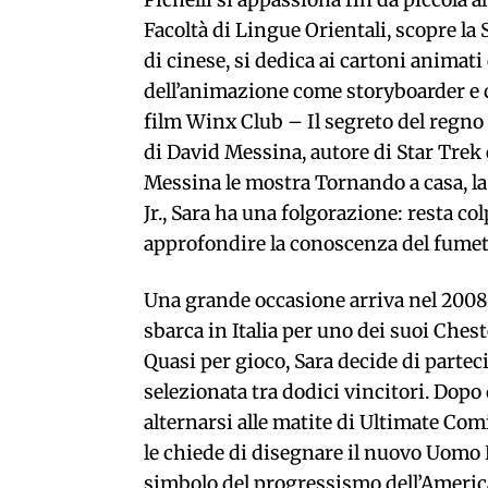
Pichelli si appassiona fin da piccola a
Facoltà di Lingue Orientali, scopre la
di cinese, si dedica ai cartoni animat
dell’animazione come storyboarder e c
film Winx Club – Il segreto del regno 
di David Messina, autore di Star Tre
Messina le mostra Tornando a casa, la
Jr., Sara ha una folgorazione: resta co
approfondire la conoscenza del fumet
Una grande occasione arriva nel 2008 
sbarca in Italia per uno dei suoi Cheste
Quasi per gioco, Sara decide di partec
selezionata tra dodici vincitori. Dopo 
alternarsi alle matite di Ultimate Co
le chiede di disegnare il nuovo Uomo
simbolo del progressismo dell’Americ