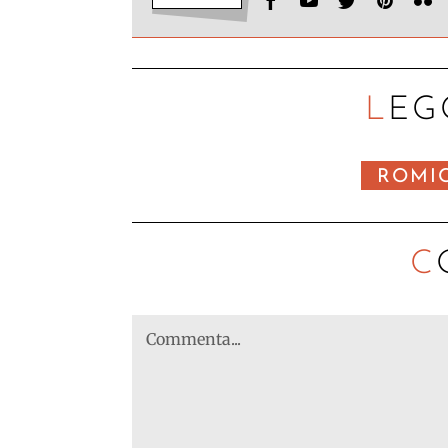
LEG
ROMI
C