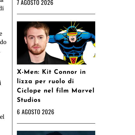
la
7 AGOSTO 2026
di
e
ndo
a
X-Men: Kit Connor in
lizza per ruolo di
i
Ciclope nel film Marvel
Studios
6 AGOSTO 2026
el