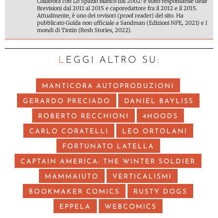
Collabora con Lo Spazio Bianco dal 2002: è stato responsabile delle
Brevisioni dal 2011 al 2015 e caporedattore fra il 2012 e il 2015.
Attualmente, è uno dei revisori (proof reader) del sito. Ha
pubblicato Guida non ufficiale a Sandman (Edizioni NPE, 2021) e I
mondi di Tintin (Resh Stories, 2022).
LEGGI ALTRO SU:
MANTICORA AUTOPRODUZIONI
GERARDO PRECIADO
DANIEL BAYLISS
ROBERTO RECCHIONI
4HOODS
CARLO CORATELLI
LEO ORTOLANI
FORTUNATO LATELLA
CAPTAIN AMERICA: THE WINTER SOLDIER
MAMMAIUTO
VERTICALISMI
BOOKMAKER COMICS
RUSTY DOGS
EPPELA
WEBCOMICS