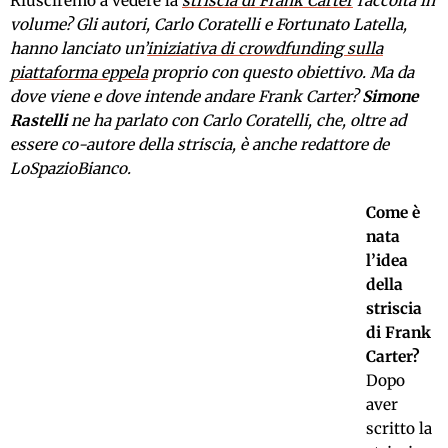
Riusciremo a vedere la
striscia di Frank Carter
raccolta in
volume? Gli autori, Carlo Coratelli e Fortunato Latella,
hanno lanciato un’
iniziativa di crowdfunding sulla
piattaforma eppela
proprio con questo obiettivo. Ma da
dove viene e dove intende andare Frank Carter?
Simone
Rastelli
ne ha parlato con Carlo Coratelli, che, oltre ad
essere co-autore della striscia, è anche redattore de
LoSpazioBianco.
Come è
nata
l’idea
della
striscia
di Frank
Carter?
Dopo
aver
scritto la