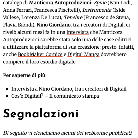
catalogo di
Manticora Autoproduzioni
:
Spine
(Ivan Lodi,
Anna Ferrari
,
Francesca Piscitelli),
Instrumenta
(Iside
Vallese, Lorenza De Luca),
Tenebre
(Francesco de Stena,
Flavia Biondi).
Nino Giordano
, tra i creatori di Digital, ci
rivelò alcuni mesi fa in una
intervista
che Manticora
Autoproduzioni sarebbe stata solo una delle case editrici
a utilizzare la piattaforma di sua creazione: presto, infatti,
anche
BookMaker Comics
e
Digital Manga
dovrebbero
compiere il loro esordio digitale.
Per saperne di più
:
Intervista a Nino Giordano, tra i creatori di Digitail
Cos’è Digitail? – Il comunicato stampa
Segnalazioni
Di seguito vi elenchiamo alcuni dei webcomic pubblicati