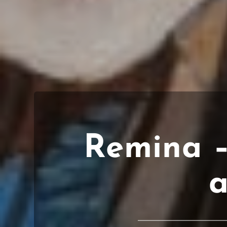
Remina –
a