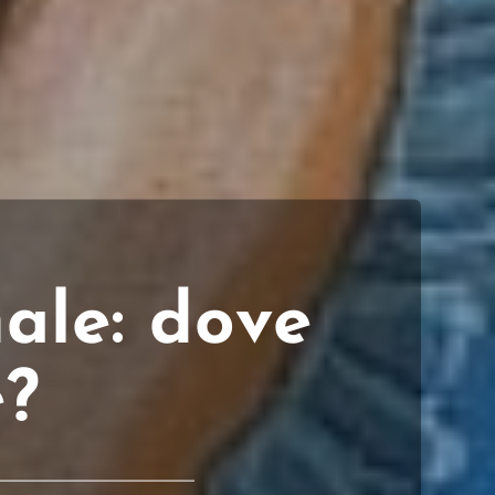
ale: dove
e?