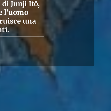
i Junji Itō,
 e l'uomo
truisce una
ti.