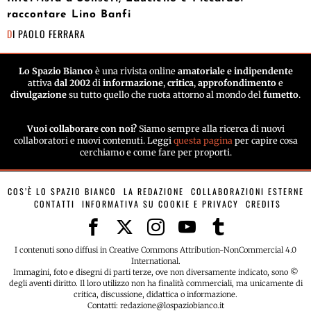
raccontare Lino Banfi
DI
PAOLO FERRARA
Lo Spazio Bianco
è una rivista online
amatoriale e indipendente
attiva
dal 2002
di
informazione
,
critica
,
approfondimento
e
divulgazione
su tutto quello che ruota attorno al mondo del
fumetto
.
Vuoi collaborare con noi?
Siamo sempre alla ricerca di nuovi
collaboratori e nuovi contenuti. Leggi
questa pagina
per capire cosa
cerchiamo e come fare per proporti.
COS’È LO SPAZIO BIANCO
LA REDAZIONE
COLLABORAZIONI ESTERNE
CONTATTI
INFORMATIVA SU COOKIE E PRIVACY
CREDITS
I contenuti sono diffusi in Creative Commons Attribution-NonCommercial 4.0
International.
Immagini, foto e disegni di parti terze, ove non diversamente indicato, sono ©
degli aventi diritto. Il loro utilizzo non ha finalità commerciali, ma unicamente di
critica, discussione, didattica o informazione.
Contatti: redazione@lospaziobianco.it