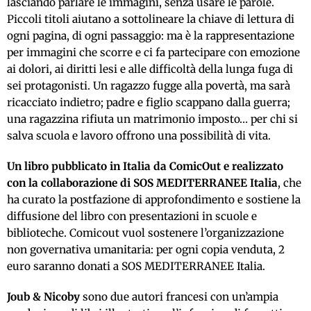
lasciando parlare le immagini, senza usare le parole.
Piccoli titoli aiutano a sottolineare la chiave di lettura di
ogni pagina, di ogni passaggio: ma è la rappresentazione
per immagini che scorre e ci fa partecipare con emozione
ai dolori, ai diritti lesi e alle difficoltà della lunga fuga di
sei protagonisti. Un ragazzo fugge alla povertà, ma sarà
ricacciato indietro; padre e figlio scappano dalla guerra;
una ragazzina rifiuta un matrimonio imposto… per chi si
salva scuola e lavoro offrono una possibilità di vita.
Un libro pubblicato in Italia da ComicOut e realizzato
con la collaborazione di SOS MEDITERRANEE Italia
, che
ha curato la postfazione di approfondimento e sostiene la
diffusione del libro con presentazioni in scuole e
biblioteche. Comicout vuol sostenere l’organizzazione
non governativa umanitaria: per ogni copia venduta, 2
euro saranno donati a SOS MEDITERRANEE Italia.
Joub & Nicoby
sono due autori francesi con un’ampia