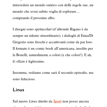
intravedere un mondo onirico con delle regole sue, un
mondo che avrai subito voglia di esplorare…
comprando il prossimo albo.
I disegni sono spettacolari (d’altronde Rigano è da
sempre un talento straordinario), i dialoghi di Enna/Di
Gregorio sono freschi e accattivanti come da par loro.
Il formato è un comic book all’americana, insolito per
la Bonelli, naturalmente a colori (e che colori!). E ah,
il
villain
è fighissimo.
Insomma, vediamo come sarà il secondo episodio, ma
sono fiducioso.
Linus
Igort
Sul nuovo
Linus
diretto da
non posso ancora