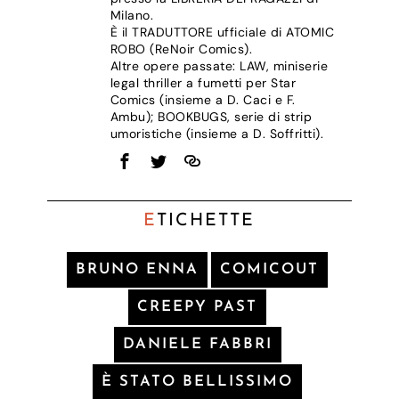
Milano.
È il TRADUTTORE ufficiale di ATOMIC
ROBO (ReNoir Comics).
Altre opere passate: LAW, miniserie
legal thriller a fumetti per Star
Comics (insieme a D. Caci e F.
Ambu); BOOKBUGS, serie di strip
umoristiche (insieme a D. Soffritti).
E
TICHETTE
BRUNO ENNA
COMICOUT
CREEPY PAST
DANIELE FABBRI
È STATO BELLISSIMO