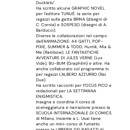
Duckleto".
Ha scritto alcune GRAPHIC NOVEL
per l'editore TUNUÉ: la serie per
ragazzi sulla gatta BRINA (disegni di
C. Cornia) e SOSPESO (disegni di A.
Barducci).
Diverse le collaborazioni nel campo
dell'ANIMAZIONE: 44 GATTI, POP-
PIXIE, SUMMER & TODD, Huntik, Mia &
Me (Rainbow), LE FANTASTICHE
AVVENTURE DI JULES VERNE (Lux
Vide), BU-BUM (Graphilm) e altre. Ha
anche collaborato col programma tv
per ragazzi L'ALBERO AZZURRO (Rai
Due).
Ha scritto racconti per FOCUS PICO e
redazionali per LA SETTIMANA
ENIGMISTICA.
Insegna e coordina il corso di
sceneggiatura e narrazione presso la
SCUOLA INTERNAZIONALE DI COMICS
di Milano. Insieme a L. Usai tiene
anche un mini-corso di fumetto
presso la LIBRERIA DEI RAGAZZI di