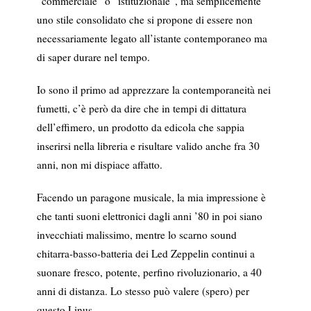
“commerciale” o “istituzionale”, ma semplicemente
uno stile consolidato che si propone di essere non
necessariamente legato all’istante contemporaneo ma
di saper durare nel tempo.
Io sono il primo ad apprezzare la contemporaneità nei
fumetti, c’è però da dire che in tempi di dittatura
dell’effimero, un prodotto da edicola che sappia
inserirsi nella libreria e risultare valido anche fra 30
anni, non mi dispiace affatto.
Facendo un paragone musicale, la mia impressione è
che tanti suoni elettronici dagli anni ’80 in poi siano
invecchiati malissimo, mentre lo scarno sound
chitarra-basso-batteria dei Led Zeppelin continui a
suonare fresco, potente, perfino rivoluzionario, a 40
anni di distanza. Lo stesso può valere (spero) per
questo Linus.