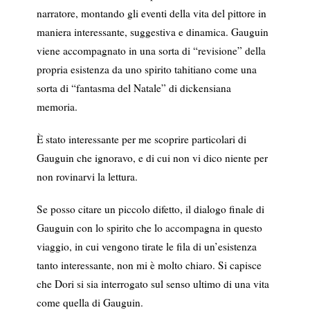
narratore, montando gli eventi della vita del pittore in
maniera interessante, suggestiva e dinamica. Gauguin
viene accompagnato in una sorta di “revisione” della
propria esistenza da uno spirito tahitiano come una
sorta di “fantasma del Natale” di dickensiana
memoria.
È stato interessante per me scoprire particolari di
Gauguin che ignoravo, e di cui non vi dico niente per
non rovinarvi la lettura.
Se posso citare un piccolo difetto, il dialogo finale di
Gauguin con lo spirito che lo accompagna in questo
viaggio, in cui vengono tirate le fila di un’esistenza
tanto interessante, non mi è molto chiaro. Si capisce
che Dori si sia interrogato sul senso ultimo di una vita
come quella di Gauguin.