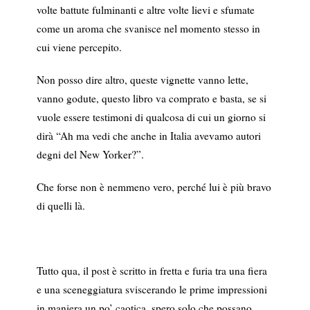
volte battute fulminanti e altre volte lievi e sfumate
come un aroma che svanisce nel momento stesso in
cui viene percepito.
Non posso dire altro, queste vignette vanno lette,
vanno godute, questo libro va comprato e basta, se si
vuole essere testimoni di qualcosa di cui un giorno si
dirà “Ah ma vedi che anche in Italia avevamo autori
degni del New Yorker?”.
Che forse non è nemmeno vero, perché lui è più bravo
di quelli là.
Tutto qua, il post è scritto in fretta e furia tra una fiera
e una sceneggiatura sviscerando le prime impressioni
in maniera un po’ caotica, spero solo che possano