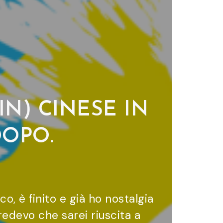
N) CINESE IN
DOPO.
A
co, è finito e già ho nostalgia
edevo che sarei riuscita a