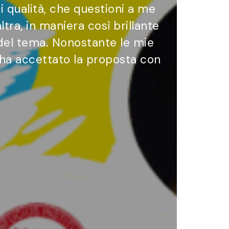
di qualità, che questioni a me
tra, in maniera così brillante
 del tema. Nonostante le mie
e ha accettato la proposta con