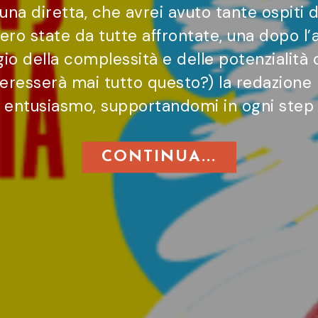
una diretta, che avrei avuto tante ospiti 
 state da tutte affrontate, una dopo l’al
gio della complessità e delle potenzialità
 interesserà mai tutto questo?) la redazion
entusiasmo, supportandomi in ogni step
CONTINUA...