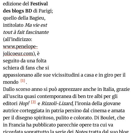
edizione del
Festival
des blogs BD
di Parigi;
quello della Bagieu,
intitolato
Ma vie est
tout à fait fascinante
(all’indirizzo:
www.penelope-
jolicoeur.com
), è
seguito da una folta
schiera di fans che si
appassionano alle sue vicissitudini a casa e in giro per il
1
mondo
.
Dallo scorso anno si può apprezzare anche in Italia, grazie
all’uscita quasi contemporanea di ben tre albi per gli
2
editori
Hop!
e
Rizzoli-Lizard
,
l’ironia della giovane
autrice corteggiata in patria persino dal cinema e amata
per il disegno spiritoso, pulito e colorato
.
Di Boulet, che
in Francia ha pubblicato parecchie opere tra cui va
ricordata soprattutto la serie dei
Notes
tratta dal suo blog,